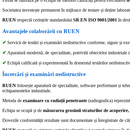
Firma se bazează pe o echipă de membri calificați pentru efectuarea
t
Societatea investește permanent în mijloace de testare și deține laborato
RUEN
respectă cerințele standardului
SR EN ISO 9001/2001
în desf
Avantajele colaborării cu
RUEN
✔
Servicii de testări și examinări nedistructive conforme, sigure și exe
✔
Aparatură modernă, de specialitate, potrivită obiectelor industriale 
✔
Echipă calificată și experimentată în domeniul testărilor nedistructiv
Încercări și examinări nedistructive
RUEN
folosește aparatură de specialitate, software performant și teh
echipamentelor industriale.
Metoda de
examinare cu radiații penetrante
(radiografica) reprezint
Echipa se ocupă și de
măsurarea grosimii straturilor de acoperire,
Dovezile conformității rezultate sunt documentate și înregistrate de că