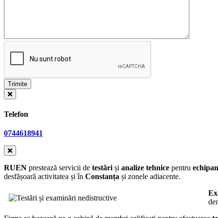
Telefon
0744618941
RUEN
prestează servicii de
testări
și
analize tehnice
pentru
echipam
desfășoară activitatea și în
Constanța
și zonele adiacente.
Ex
dem