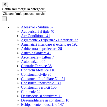
Caută sau mergi la categorii:
Abrazive - Sudura
37
Acoperisuri si tigle
40
Aer Conditionat
41
Agremente - Expertize - Certificari
22
Amenajari interioare si exterioare
192
Arhitectura si proiectare
26
Articole Sanitare
41
Ascensoare - Lifturi
7
Automatizari
65
Centrale Termice
36
Confectii Metalice
116
Constructii civile
95
Constructii Imobiliare Noi
21
Constructii industriale
139
Constructii Servicii
155
Curatenie
24
Dezinsectie si deratizare
11
Dezumidificare in constructii
10
Echipamente industriale
147