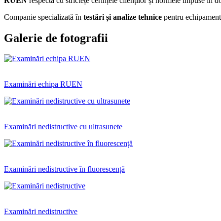
RUEN
respectă cu strictețe cerințele clienților și normele impuse în d
Companie specializată în
testări și analize tehnice
pentru echipamente
Galerie de fotografii
Examinări echipa RUEN
Examinări nedistructive cu ultrasunete
Examinări nedistructive în fluorescență
Examinări nedistructive