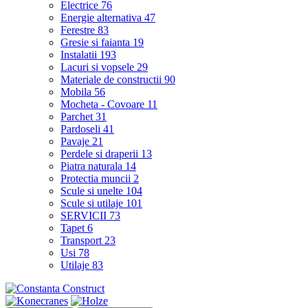
Electrice
76
Energie alternativa
47
Ferestre
83
Gresie si faianta
19
Instalatii
193
Lacuri si vopsele
29
Materiale de constructii
90
Mobila
56
Mocheta - Covoare
11
Parchet
31
Pardoseli
41
Pavaje
21
Perdele si draperii
13
Piatra naturala
14
Protectia muncii
2
Scule si unelte
104
Scule si utilaje
101
SERVICII
73
Tapet
6
Transport
23
Usi
78
Utilaje
83