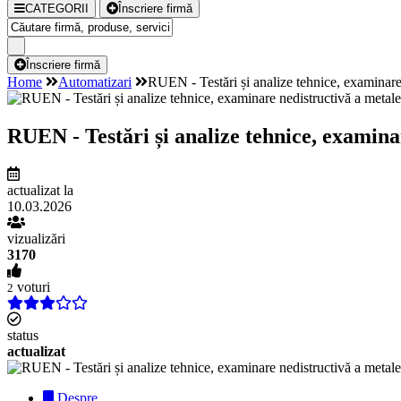
CATEGORII
Înscriere firmă
Înscriere firmă
Home
Automatizari
RUEN - Testări și analize tehnice, examinare 
RUEN - Testări și analize tehnice, examina
actualizat la
10.03.2026
vizualizări
3170
voturi
2
status
actualizat
Despre