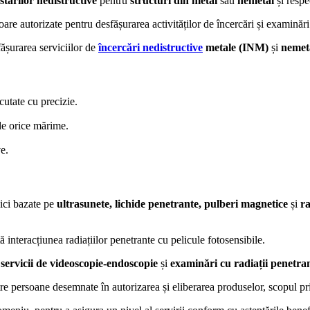
estărilor nedistructive
pentru
structuri din metal
sau
nemetal
și respe
are autorizate pentru desfășurarea activităților de încercări și examinări
ășurarea serviciilor de
încercări nedistructive
metale (INM)
și
nemet
cutate cu precizie.
de orice mărime.
e.
nici bazate pe
ultrasunete, lichide penetrante, pulberi magnetice
și
ra
ă interacțiunea radiațiilor penetrante cu pelicule fotosensibile.
 servicii de videoscopie-endoscopie
și
examinări cu radiații penetra
tre persoane desemnate în autorizarea și eliberarea produselor, scopul pr