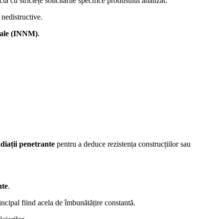
ctă cu strictețe solicitările specifice produsului analizat.
 nedistructive.
ale (INNM)
.
diații penetrante
pentru a deduce rezistența construcțiilor sau
nte
.
incipal fiind acela de îmbunătățire constantă.