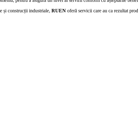
omeniu, pentru a asigura un nivel al servirii conform cu așteptările benef
 și construcții industriale,
RUEN
oferă servicii care au ca rezultat prod