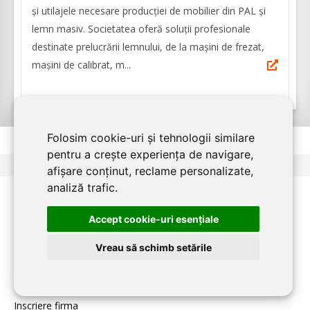
și utilajele necesare producției de mobilier din PAL și
lemn masiv. Societatea oferă soluții profesionale
destinate prelucrării lemnului, de la mașini de frezat,
mașini de calibrat, m...
Folosim cookie-uri și tehnologii similare
pentru a crește experiența de navigare,
<
1
2
3
4
>
afișare conținut, reclame personalizate,
analiză trafic.
Accept cookie-uri esenţiale
PENTRU FIRME:
Vreau să schimb setările
Home
Despre
Inscriere firma