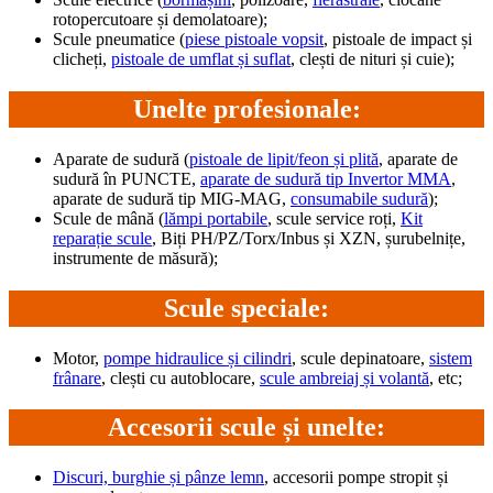
rotopercutoare și demolatoare);
Scule pneumatice (
piese pistoale vopsit
, pistoale de impact și
clicheți,
pistoale de umflat și suflat
, clești de nituri și cuie);
Unelte profesionale:
Aparate de sudură (
pistoale de lipit/feon și plită
, aparate de
sudură în PUNCTE,
aparate de sudură tip Invertor MMA
,
aparate de sudură tip MIG-MAG,
consumabile sudură
);
Scule de mână (
lămpi portabile
, scule service roți,
Kit
reparație scule
, Biți PH/PZ/Torx/Inbus și XZN, șurubelnițe,
instrumente de măsură);
Scule speciale:
Motor,
pompe hidraulice și cilindri
, scule depinatoare,
sistem
frânare
, clești cu autoblocare,
scule ambreiaj și volantă
, etc;
Accesorii scule și unelte:
Discuri, burghie și pânze lemn
, accesorii pompe stropit și