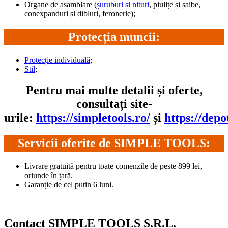
Organe de asamblare (
șuruburi și nituri
, piulițe și șaibe,
conexpanduri și dibluri, feronerie);
Protecția muncii:
Protecție individuală
;
Stil
;
Pentru mai multe detalii și oferte,
consultați site-
urile:
https://simpletools.ro/
și
https://depo
Servicii oferite de SIMPLE TOOLS:
Livrare gratuită pentru toate comenzile de peste 899 lei,
oriunde în țară.
Garanție de cel puțin 6 luni.
Contact SIMPLE TOOLS S.R.L.