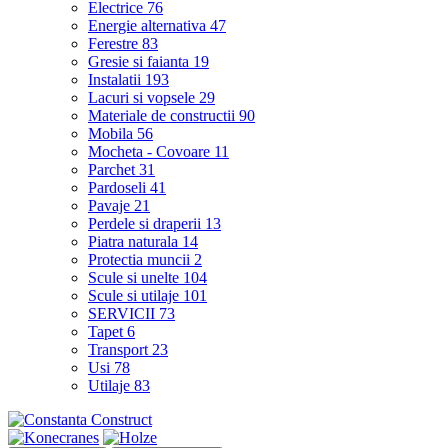
Electrice
76
Energie alternativa
47
Ferestre
83
Gresie si faianta
19
Instalatii
193
Lacuri si vopsele
29
Materiale de constructii
90
Mobila
56
Mocheta - Covoare
11
Parchet
31
Pardoseli
41
Pavaje
21
Perdele si draperii
13
Piatra naturala
14
Protectia muncii
2
Scule si unelte
104
Scule si utilaje
101
SERVICII
73
Tapet
6
Transport
23
Usi
78
Utilaje
83