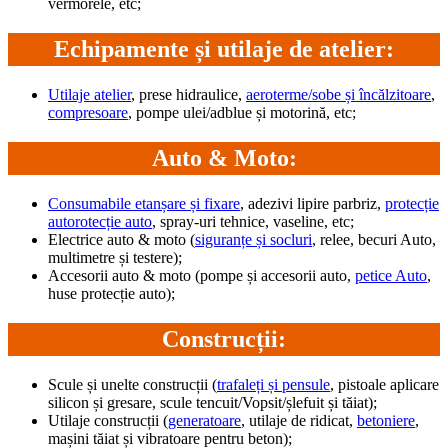
vermorele, etc;
Echipamente și utilaje de atelier:
Utilaje atelier
, prese hidraulice,
aeroterme/sobe și încălzitoare
,
compresoare
, pompe ulei/adblue și motorină, etc;
Auto & Moto:
Consumabile etanșare și fixare
, adezivi lipire parbriz,
protecție
autorotecție auto
, spray-uri tehnice, vaseline, etc;
Electrice auto & moto (
siguranțe și socluri
, relee, becuri Auto,
multimetre și testere);
Accesorii auto & moto (pompe și accesorii auto,
petice Auto
,
huse protecție auto);
Construcții:
Scule și unelte construcții (
trafaleți și pensule
, pistoale aplicare
silicon și gresare, scule tencuit/Vopsit/șlefuit și tăiat);
Utilaje construcții (
generatoare
, utilaje de ridicat,
betoniere
,
mașini tăiat și vibratoare pentru beton);