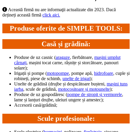
Această firmă nu are informaţii actualizate din 2023. Dacă
dețineți această firmă
click aici.
Produse oferite de SIMPLE TOOLS:
Casă și grădină:
Produse de uz casnic (
aragaze
, fierbătoare,
mașini umplut
cârnați
, mașini tocat carne, râșnițe și storcătoare, panouri
solare);
Irigații și pompe (
motopompe
, pompe apă,
hidrofoare
, cuple și
robineți, piese de schimb,
unelte de irigat
);
Unelte de grădină (drujbe și despicătoare bușteni,
mașini tuns
iarba
, scule de grădină,
motocositoare și motounelte
);
Produse de uz gospodăresc (
pompe de stropit și vermorele
,
lame și lanțuri drujbe, uleiuri ungere și amestec);
Accesorii casă/grădină;
Scule profesionale:
Scule electrice (
bormașini
, polizoare,
fierăstraie
, ciocane