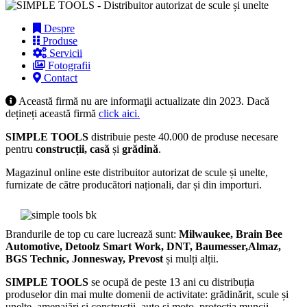
Despre
Produse
Servicii
Fotografii
Contact
Această firmă nu are informaţii actualizate din 2023. Dacă
dețineți această firmă
click aici.
SIMPLE TOOLS
distribuie peste 40.000 de produse necesare
pentru
construcții, casă
și
grădină
.
Magazinul online este distribuitor autorizat de scule și unelte,
furnizate de către producători naționali, dar și din importuri.
Brandurile de top cu care lucrează sunt:
Milwaukee, Brain Bee
Automotive, Detoolz Smart Work, DNT, Baumesser,Almaz,
BGS Technic, Jonnesway, Prevost
și mulți alții.
SIMPLE TOOLS
se ocupă de peste 13 ani cu distribuția
produselor din mai multe domenii de activitate: grădinărit, scule și
unelte, amenajări și construcții, auto și moto, protecția muncii,