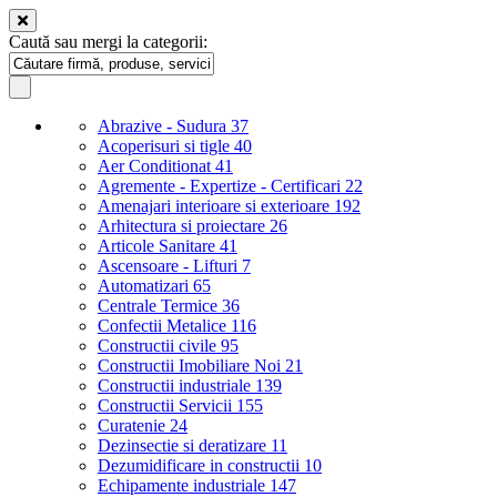
Caută sau mergi la categorii:
Abrazive - Sudura
37
Acoperisuri si tigle
40
Aer Conditionat
41
Agremente - Expertize - Certificari
22
Amenajari interioare si exterioare
192
Arhitectura si proiectare
26
Articole Sanitare
41
Ascensoare - Lifturi
7
Automatizari
65
Centrale Termice
36
Confectii Metalice
116
Constructii civile
95
Constructii Imobiliare Noi
21
Constructii industriale
139
Constructii Servicii
155
Curatenie
24
Dezinsectie si deratizare
11
Dezumidificare in constructii
10
Echipamente industriale
147