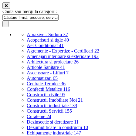
Caută sau mergi la categorii:
Abrazive - Sudura
37
Acoperisuri si tigle
40
Aer Conditionat
41
Agremente - Expertize - Certificari
22
Amenajari interioare si exterioare
192
Arhitectura si proiectare
26
Articole Sanitare
41
Ascensoare - Lifturi
7
Automatizari
65
Centrale Termice
36
Confectii Metalice
116
Constructii civile
95
Constructii Imobiliare Noi
21
Constructii industriale
139
Constructii Servicii
155
Curatenie
24
Dezinsectie si deratizare
11
Dezumidificare in constructii
10
Echipamente industriale
147