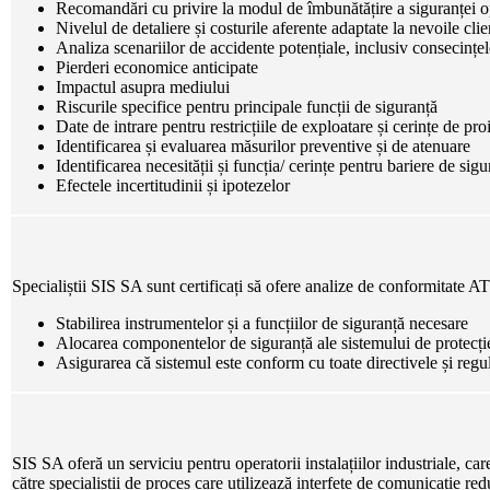
Recomandări cu privire la modul de îmbunătățire a siguranței ope
Nivelul de detaliere și costurile aferente adaptate la nevoile clie
Analiza scenariilor de accidente potențiale, inclusiv consecințele,
Pierderi economice anticipate
Impactul asupra mediului
Riscurile specifice pentru principale funcții de siguranță
Date de intrare pentru restricțiile de exploatare și cerințe de pro
Identificarea și evaluarea măsurilor preventive și de atenuare
Identificarea necesității și funcția/ cerințe pentru bariere de sigu
Efectele incertitudinii și ipotezelor
Specialiștii SIS SA sunt certificați să ofere analize de conformitate 
Stabilirea instrumentelor și a funcțiilor de siguranță necesare
Alocarea componentelor de siguranță ale sistemului de protecție p
Asigurarea că sistemul este conform cu toate directivele și reg
SIS SA oferă un serviciu pentru operatorii instalațiilor industriale, car
către specialiștii de proces care utilizează interfețe de comunicație redu