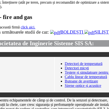
i); întreținere (atât pe teren, precum și recomandări de optimizare a siste
).
- fire and gas
 această firmă
click aici.
 următoarele studii de caz:
BOLDEȘTI
SILIȘ
Societatea de Inginerie Sisteme SIS SA:
Detectori de temperatură
Detectori micști
Testere și simulatoare pentru
Cablu linear de temperatură
Butoane de avertizare
Sirene optice și acustice
ntru echipamentele de câmp și de control. De la senzori și detectoare, l
uții la cheie, care cresc siguranța și perfomanțele operaționale ale insta
in punct de vedere al costurilor, care integrează caracteristicile SIL3, l