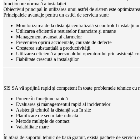
funcționare normală a instalației.
Obiectivul principal în utilizarea unui astfel de sistem este optimizar
Principalele avantaje pentru un astfel de serviciu sunt:
Monitorizarea de la distanță centralizată și controlul instalațiilor
Utilizarea eficientă a resurselor financiare și umane
Management avansat al alarmelor
Prevenirea opririi accidentale, cauzate de defecte
Creșterea substanțială a productivității
Utilizarea eficientă a personalului operatorului prin asistență c
Fiabilitate crescută a instalațiilor
SIS SA vă sprijină rapid și competent în toate problemele tehnice cu n
Punere în funcțiune rapidă
Evaluarea și managementul rapid al incidentelor
Asistență tehnică la distanță sau în site
Planificare de securitate ridicată
Metode multiple de contact
Valabilitate mare
În afară de suportul tehnic de bază gratuit, există pachete de servici