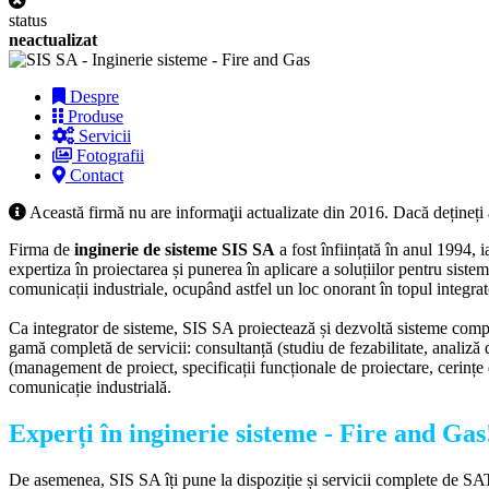
status
neactualizat
Despre
Produse
Servicii
Fotografii
Contact
Această firmă nu are informaţii actualizate din 2016. Dacă dețineți
Firma de
inginerie de sisteme SIS SA
a fost înființată în anul 1994, i
expertiza în proiectarea și punerea în aplicare a soluțiilor pentru siste
comunicații industriale, ocupând astfel un loc onorant în topul integra
Ca integrator de sisteme, SIS SA proiectează și dezvoltă sisteme comple
gamă completă de servicii: consultanță (studiu de fezabilitate, analiză d
(management de proiect, specificații funcționale de proiectare, cerințe d
comunicație industrială.
Experți în inginerie sisteme - Fire and Gas
De asemenea, SIS SA îți pune la dispoziție și servicii complete de SAT 