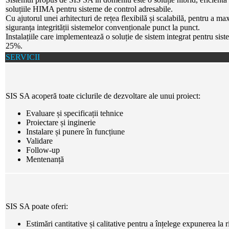
soluțiile HIMA pentru sisteme de control adresabile.
Cu ajutorul unei arhitecturi de rețea flexibilă și scalabilă, pentru a m
siguranța integrității sistemelor convenționale punct la punct.
Instalațiile care implementează o soluție de sistem integrat pentru si
25%.
SERVICII
SIS SA acoperă toate ciclurile de dezvoltare ale unui proiect:
Evaluare și specificații tehnice
Proiectare și inginerie
Instalare și punere în funcțiune
Validare
Follow-up
Mentenanță
SIS SA poate oferi:
Estimări cantitative și calitative pentru a înțelege expunerea la