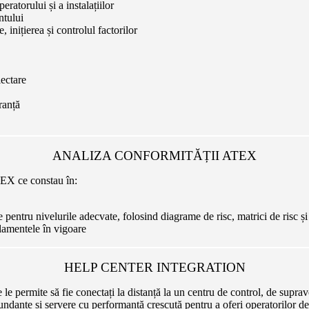
ratorului și a instalațiilor
ntului
 inițierea și controlul factorilor
iectare
ranță
ANALIZA CONFORMITĂȚII ATEX
ATEX ce constau în:
entru nivelurile adecvate, folosind diagrame de risc, matrici de risc și 
ulamentele în vigoare
HELP CENTER INTEGRATION
e le permite să fie conectați la distanță la un centru de control, de supra
ndante și servere cu performanță crescută pentru a oferi operatorilor de ins