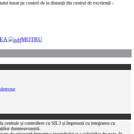
mului bazat pe control de la distanță din centrul de excelență -
TEA
MOTRU
 detector
a centrale și controllere cu SIL3 și împreună cu integrarea cu
lațiilor dumneavoastră.
egate de siguranță împotriva incendiului și a scăpărilor de gaze, în