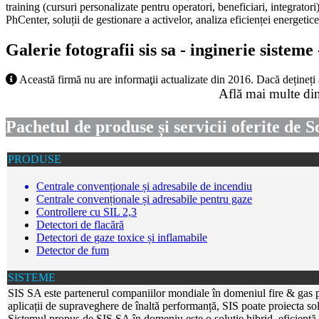
training (cursuri personalizate pentru operatori, beneficiari, integrator
PhCenter, soluții de gestionare a activelor, analiza eficienței energetice
Galerie fotografii sis sa - inginerie sisteme 
Această firmă nu are informaţii actualizate din 2016. Dacă dețineți
Află mai multe din
Pachetul de produse și servicii oferite de 
PRODUSE
Centrale convenționale și adresabile de incendiu
Centrale convenționale și adresabile pentru gaze
Controllere cu SIL 2,3
Detectori de flacără
Detectori de gaze toxice și inflamabile
Detector de fum
SISTEME
SIS SA este partenerul companiilor mondiale în domeniul fire & gas pe
aplicații de supraveghere de înaltă performanță, SIS poate proiecta sol
Sistemul propus de SIS SA în domeniu este o soluție hibrid, eficientă d