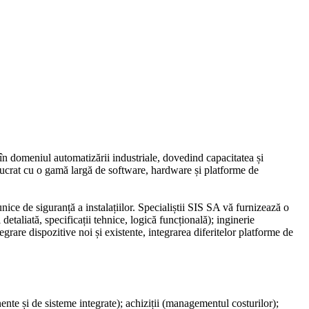
ți în domeniul automatizării industriale, dovedind capacitatea și
 lucrat cu o gamă largă de software, hardware și platforme de
ice de siguranță a instalațiilor. Specialiștii SIS SA vă furnizează o
etaliată, specificații tehnice, logică funcțională); inginerie
grare dispozitive noi și existente, integrarea diferitelor platforme de
nte și de sisteme integrate); achiziții (managementul costurilor);