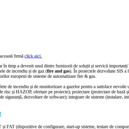
 această firmă
click aici.
ar în timp a devenit unul dintre furnizorii de soluții și servicii importan
mele de incendiu și de gaz (
fire and gas
). În proiectele dezvoltate SIS a
torilor europeni de sisteme de automatizare fire & gas.
te de incendiu și de monitorizare a gazelor pentru a satisface nevoile un
e risc și HAZOP, ofertare pe proiecte); proiectare (proiectare de bază și d
e siguranță, dezvoltare de software); integrare de sisteme (instalare, inte
!
și FAT (dispozitive de configurare, start-up sisteme, testare de compone