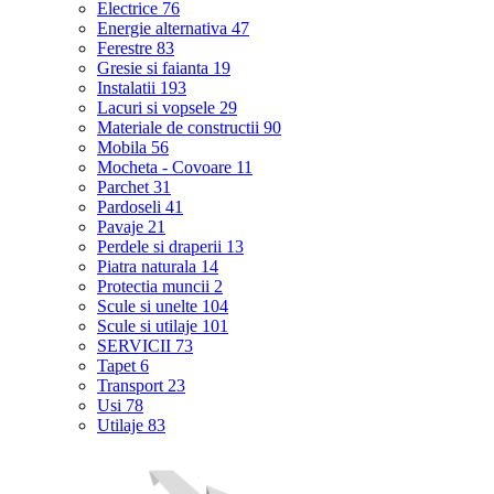
Electrice
76
Energie alternativa
47
Ferestre
83
Gresie si faianta
19
Instalatii
193
Lacuri si vopsele
29
Materiale de constructii
90
Mobila
56
Mocheta - Covoare
11
Parchet
31
Pardoseli
41
Pavaje
21
Perdele si draperii
13
Piatra naturala
14
Protectia muncii
2
Scule si unelte
104
Scule si utilaje
101
SERVICII
73
Tapet
6
Transport
23
Usi
78
Utilaje
83