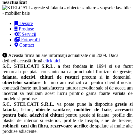
neactualizat
Despre
Produse
Servicii
Fotografii
Contact
Această firmă nu are informaţii actualizate din 2009. Dacă
dețineți această firmă
click aici.
S.C. STELCATI S.R.L.
a fost fondata in 1994 si s-a facut
remarcata pe piata constanteana ca principalul furnizor de
gresie
,
faianta
,
adezivi
,
chituri de rosturi
precum si in domeniul
obiectelor sanitare
. In timp am realizat că pentru clientul nostru
contează foarte mult satisfacerea tuturor nevoilor sale si de aceea am
incercat sa realizam acest lucru printr-o gama foarte variata de
modele si produse.
S.C. STELCATI S.R.L.
va poate pune la dispozitie
gresie si
faianta
, listuri,
obiecte sanitare
,
mobilier de baie
,
accesorii
pentru baie
,
adezivi si chituri
pentru gresie si faianta, profile din
plastic de interior si exterior, profile de treapta, sine de trecere,
robineti
,
cazi din fibra
,
rezervoare acrilice
de spalare si multe alte
produse adiacente.