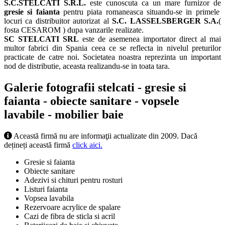
S.C.STELCATI S.R.L.
este cunoscuta ca un mare furnizor de
gresie si faianta
pentru piata romaneasca situandu-se in primele
locuri ca distribuitor autorizat al
S.C. LASSELSBERGER S.A.
(
fosta CESAROM ) dupa vanzarile realizate.
SC STELCATI SRL
este de asemenea importator direct al mai
multor fabrici din Spania ceea ce se reflecta in nivelul preturilor
practicate de catre noi. Societatea noastra reprezinta un important
nod de distributie, aceasta realizandu-se in toata tara.
Galerie fotografii stelcati - gresie si
faianta - obiecte sanitare - vopsele
lavabile - mobilier baie
Această firmă nu are informaţii actualizate din 2009. Dacă
dețineți această firmă
click aici.
Gresie si faianta
Obiecte sanitare
Adezivi si chituri pentru rosturi
Listuri faianta
Vopsea lavabila
Rezervoare acrylice de spalare
Cazi de fibra de sticla si acril