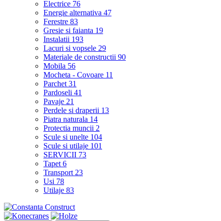
Electrice
76
Energie alternativa
47
Ferestre
83
Gresie si faianta
19
Instalatii
193
Lacuri si vopsele
29
Materiale de constructii
90
Mobila
56
Mocheta - Covoare
11
Parchet
31
Pardoseli
41
Pavaje
21
Perdele si draperii
13
Piatra naturala
14
Protectia muncii
2
Scule si unelte
104
Scule si utilaje
101
SERVICII
73
Tapet
6
Transport
23
Usi
78
Utilaje
83