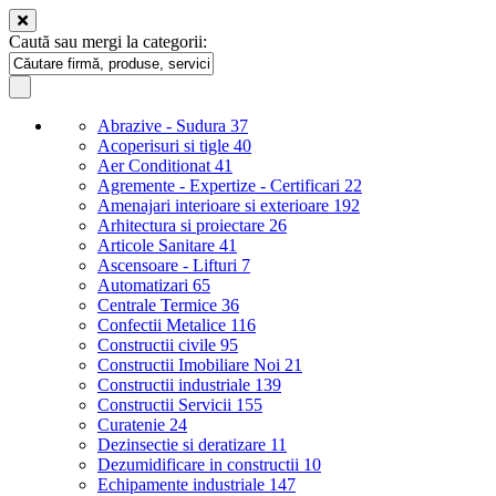
Caută sau mergi la categorii:
Abrazive - Sudura
37
Acoperisuri si tigle
40
Aer Conditionat
41
Agremente - Expertize - Certificari
22
Amenajari interioare si exterioare
192
Arhitectura si proiectare
26
Articole Sanitare
41
Ascensoare - Lifturi
7
Automatizari
65
Centrale Termice
36
Confectii Metalice
116
Constructii civile
95
Constructii Imobiliare Noi
21
Constructii industriale
139
Constructii Servicii
155
Curatenie
24
Dezinsectie si deratizare
11
Dezumidificare in constructii
10
Echipamente industriale
147