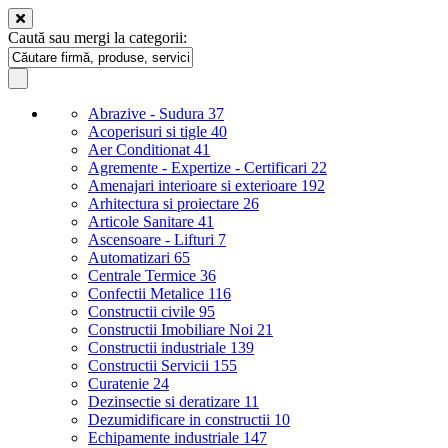
Caută sau mergi la categorii:
Abrazive - Sudura
37
Acoperisuri si tigle
40
Aer Conditionat
41
Agremente - Expertize - Certificari
22
Amenajari interioare si exterioare
192
Arhitectura si proiectare
26
Articole Sanitare
41
Ascensoare - Lifturi
7
Automatizari
65
Centrale Termice
36
Confectii Metalice
116
Constructii civile
95
Constructii Imobiliare Noi
21
Constructii industriale
139
Constructii Servicii
155
Curatenie
24
Dezinsectie si deratizare
11
Dezumidificare in constructii
10
Echipamente industriale
147