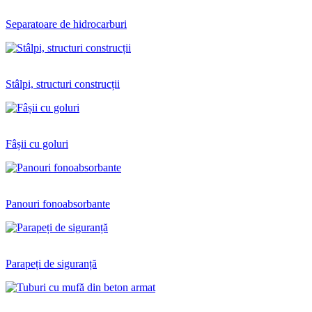
Separatoare de hidrocarburi
Stâlpi, structuri construcții
Fâșii cu goluri
Panouri fonoabsorbante
Parapeți de siguranță