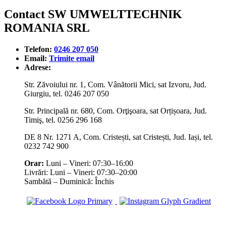
Contact SW UMWELTTECHNIK
ROMANIA SRL
Telefon:
0246 207 050
Email:
Trimite email
Adrese:
Str. Zăvoiului nr. 1, Com. Vânătorii Mici, sat Izvoru, Jud.
Giurgiu, tel. 0246 207 050
Str. Principală nr. 680, Com. Orţişoara, sat Orțișoara, Jud.
Timiş, tel. 0256 296 168
DE 8 Nr. 1271 A, Com. Cristești, sat Cristești, Jud. Iași, tel.
0232 742 900
Orar:
Luni – Vineri: 07:30–16:00
Livrări: Luni – Vineri: 07:30–20:00
Sambătă – Duminică: Închis