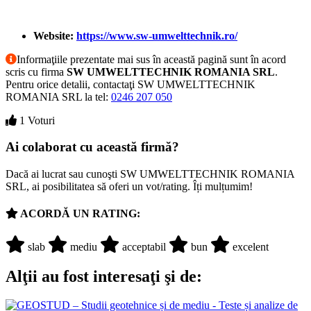
Website:
https://www.sw-umwelttechnik.ro/
Informaţiile prezentate mai sus în această pagină sunt în acord
scris cu firma
SW UMWELTTECHNIK ROMANIA SRL
.
Pentru orice detalii, contactaţi SW UMWELTTECHNIK
ROMANIA SRL la tel:
0246 207 050
1 Voturi
Ai colaborat cu această firmă?
Dacă ai lucrat sau cunoşti SW UMWELTTECHNIK ROMANIA
SRL, ai posibilitatea să oferi un vot/rating. Îți mulțumim!
ACORDĂ UN RATING:
slab
mediu
acceptabil
bun
excelent
Alţii au fost interesaţi şi de: