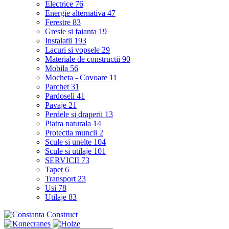
Electrice
76
Energie alternativa
47
Ferestre
83
Gresie si faianta
19
Instalatii
193
Lacuri si vopsele
29
Materiale de constructii
90
Mobila
56
Mocheta - Covoare
11
Parchet
31
Pardoseli
41
Pavaje
21
Perdele si draperii
13
Piatra naturala
14
Protectia muncii
2
Scule si unelte
104
Scule si utilaje
101
SERVICII
73
Tapet
6
Transport
23
Usi
78
Utilaje
83