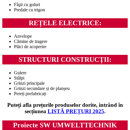
Fâşii cu goluri
Predale cu trigon
REȚELE ELECTRICE:
Anvelope
Cămine de tragere
Plăci de acoperire
STRUCTURI CONSTRUCȚII:
Gulere
Stâlpi
Grinzi principale
Grinzi secundare și de planșeu
Pereți prefabricați
Puteți afla prețurile produselor dorite, intrând în
secțiunea
LISTĂ PREȚURI 2025
.
Proiecte
SW UMWELTTECHNIK