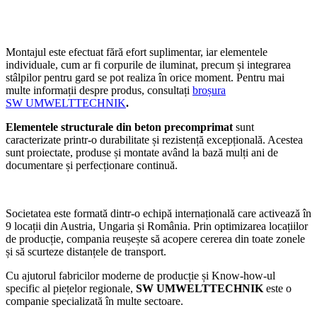
Montajul este efectuat fără efort suplimentar, iar elementele
individuale, cum ar fi corpurile de iluminat, precum și integrarea
stâlpilor pentru gard se pot realiza în orice moment. Pentru mai
multe informații despre produs, consultați
broșura
SW UMWELTTECHNIK
.
Elementele structurale din beton precomprimat
sunt
caracterizate printr-o durabilitate și rezistență excepțională. Acestea
sunt proiectate, produse și montate având la bază mulți ani de
documentare și perfecționare continuă.
Societatea este formată dintr-o echipă internațională care activează în
9 locații din Austria, Ungaria și România. Prin optimizarea locațiilor
de producție, compania reușește să acopere cererea din toate zonele
și să scurteze distanțele de transport.
Cu ajutorul fabricilor moderne de producție și Know-how-ul
specific al piețelor regionale,
SW UMWELTTECHNIK
este o
companie specializată în multe sectoare.