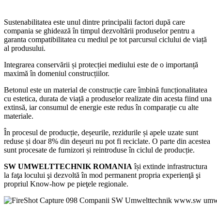
Sustenabilitatea este unul dintre principalii factori după care
compania se ghidează în timpul dezvoltării produselor pentru a
garanta compatibilitatea cu mediul pe tot parcursul ciclului de viață
al produsului.
Integrarea conservării și protecției mediului este de o importanță
maximă în domeniul construcțiilor.
Betonul este un material de construcție care îmbină funcționalitatea
cu estetica, durata de viață a produselor realizate din acesta fiind una
extinsă, iar consumul de energie este redus în comparație cu alte
materiale.
În procesul de producție, deșeurile, rezidurile și apele uzate sunt
reduse și doar 8% din deșeuri nu pot fi reciclate. O parte din acestea
sunt procesate de furnizori și reintroduse în ciclul de producție.
SW UMWELTTECHNIK ROMANIA
își extinde infrastructura
la faţa locului şi dezvoltă în mod permanent propria experienţă şi
propriul Know-how pe pieţele regionale.