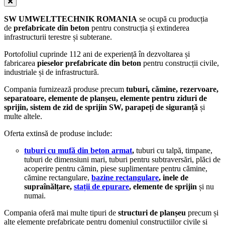
SW UMWELTTECHNIK ROMANIA
se ocupă cu producția
de
prefabricate din beton
pentru construcția și extinderea
infrastructurii terestre și subterane.
Portofoliul cuprinde 112 ani de experiență în dezvoltarea și
fabricarea
pieselor prefabricate din beton
pentru construcții civile,
industriale și de infrastructură.
Compania furnizează produse precum
tuburi, cămine, rezervoare,
separatoare, elemente de planșeu, elemente pentru ziduri de
sprijin, sistem de zid de sprijin SW, parapeți de siguranță
și
multe altele.
Oferta extinsă de produse include:
tuburi cu mufă din beton armat
,
tuburi cu talpă, timpane,
tuburi de dimensiuni mari, tuburi pentru subtraversări, plăci de
acoperire pentru cămin, piese suplimentare pentru cămine,
cămine rectangulare,
bazine rectangulare
, inele de
supraînălțare,
stații de epurare
, elemente de sprijin
și nu
numai.
Compania oferă mai multe tipuri de
structuri de planșeu
precum și
alte elemente prefabricate pentru domeniul construcțiilor civile și