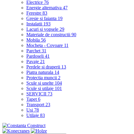
Electrice
76
Energie alternativa
47
Ferestre
83
Gresie si faianta
19
Instalatii
193
Lacuri si vopsele
29
Materiale de constructii
90
Mobila
56
Mocheta - Covoare
11
Parchet
31
Pardoseli
41
Pavaje
21
Perdele si draperii
13
Piatra naturala
14
Protectia muncii
2
Scule si unelte
104
Scule si utilaje
101
SERVICII
73
Tapet
6
Transport
23
Usi
78
Utilaje
83