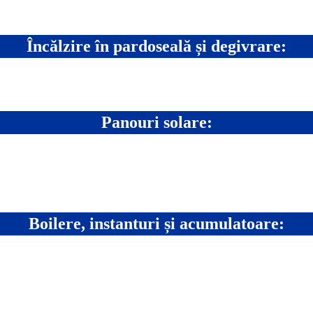
Încălzire în pardoseală și degivrare:
Panouri solare:
Boilere, instanturi și acumulatoare: