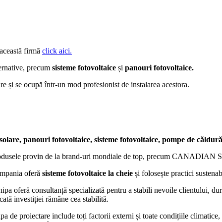
 această firmă
click aici.
ternative, precum
sisteme fotovoltaice
și
panouri fotovoltaice.
e și se ocupă într-un mod profesionist de instalarea acestora.
solare, panouri fotovoltaice, sisteme fotovoltaice, pompe de căldură
odusele provin de la brand-uri mondiale de top, precum CANADIAN SOL
mpania oferă
sisteme fotovoltaice la cheie
și folosește practici sustenab
ipa oferă consultanță specializată pentru a stabili nevoile clientului, du
cată investiției rămâne cea stabilită.
pa de proiectare include toți factorii externi și toate condițiile climatic