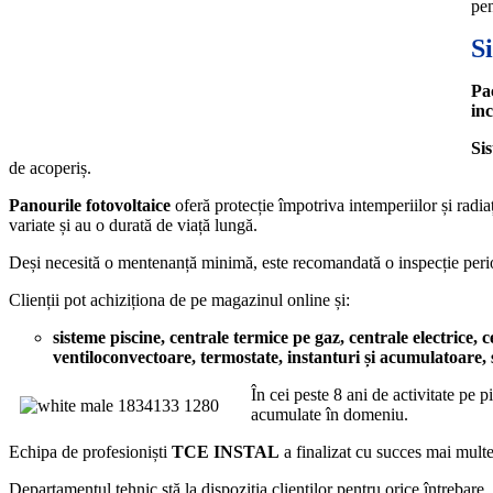
pen
S
Pa
inc
Sis
de acoperiș.
Panourile fotovoltaice
oferă protecție împotriva intemperiilor și radia
variate și au o durată de viață lungă.
Deși necesită o mentenanță minimă, este recomandată o inspecție period
Clienții pot achiziționa de pe magazinul online și:
sisteme piscine,
centrale termice pe gaz, centrale electrice, 
ventiloconvectoare, termostate, instanturi și acumulatoare, 
În cei peste 8 ani de activitate pe 
acumulate în domeniu.
Echipa de profesioniști
TCE INSTAL
a finalizat cu succes mai multe
Departamentul tehnic stă la dispoziția clienților pentru orice întrebare.