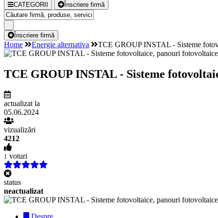
CATEGORII
Înscriere firmă
Înscriere firmă
Home
Energie alternativa
TCE GROUP INSTAL - Sisteme fotovolta
TCE GROUP INSTAL - Sisteme fotovoltaice,
actualizat la
05.06.2024
vizualizări
4212
voturi
1
status
neactualizat
Despre