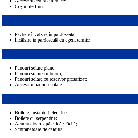
Accesorii centrale termice;
Coșuri de fum;
Pachete încălzire în pardoseală;
Încălzire în pardoseală cu agent termic;
Panouri solare plane;
Panouri solare cu tuburi;
Panouri solare cu rezervor presurizat;
Accesorii panouri solare;
Boilere, instanturi electrice;
Boilere cu serpentine;
Acumulatoare apă caldă / răcită;
Schimbătoare de căldură;