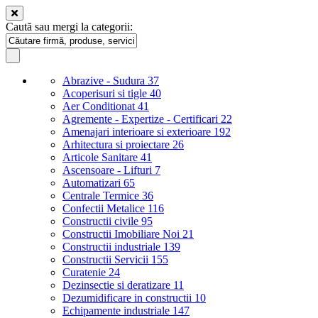
Caută sau mergi la categorii:
Abrazive - Sudura
37
Acoperisuri si tigle
40
Aer Conditionat
41
Agremente - Expertize - Certificari
22
Amenajari interioare si exterioare
192
Arhitectura si proiectare
26
Articole Sanitare
41
Ascensoare - Lifturi
7
Automatizari
65
Centrale Termice
36
Confectii Metalice
116
Constructii civile
95
Constructii Imobiliare Noi
21
Constructii industriale
139
Constructii Servicii
155
Curatenie
24
Dezinsectie si deratizare
11
Dezumidificare in constructii
10
Echipamente industriale
147