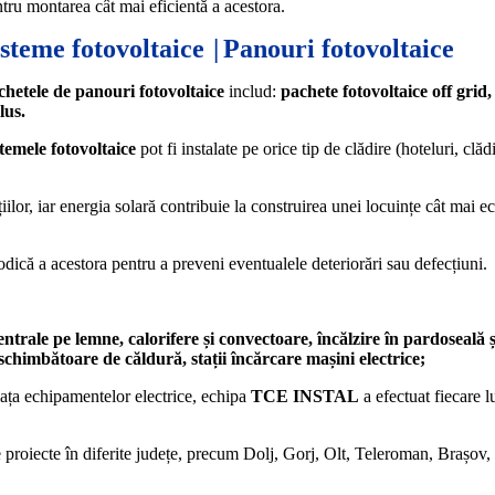
tru montarea cât mai eficientă a acestora.
isteme fotovoltaice
|
Panouri fotovoltaice
chetele de panouri fotovoltaice
includ:
pachete fotovoltaice off grid
lus.
temele fotovoltaice
pot fi instalate pe orice tip de clădire (hoteluri, clă
țiilor, iar energia solară contribuie la construirea unei locuințe cât mai
ică a acestora pentru a preveni eventualele deteriorări sau defecțiuni.
centrale pe lemne,
calorifere și convectoare, încălzire în pardoseală 
schimbătoare de căldură, stații încărcare mașini electrice;
piața echipamentelor electrice, echipa
TCE INSTAL
a efectuat fiecare l
 proiecte în diferite județe, precum Dolj, Gorj, Olt, Teleroman, Brașov, 