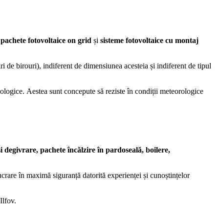
, pachete fotovoltaice on grid
și
sisteme fotovoltaice cu montaj
diri de birouri), indiferent de dimensiunea acesteia și indiferent de tipul
 ecologice. Aestea sunt concepute să reziste în condiții meteorologice
și degivrare,
pachete încălzire în pardoseală, boilere,
ucrare în maximă siguranță datorită experienței și cunoștințelor
Ilfov.