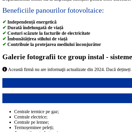
Beneficiile panourilor fotovoltaice:
✔
Independență energetică
✔
Durată îndelungată de viață
✔
Costuri scăzute la facturile de electricitate
✔
Îmbunătățirea stilului de viață
✔
Contribuie la protejarea mediului înconjurător
Galerie fotografii tce group instal - sistem
Această firmă nu are informaţii actualizate din 2024. Dacă dețineți
Centrale termice pe gaz;
Centrale electrice;
Centrale pe lemne;
Termoșeminee peleți;