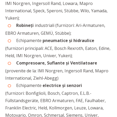
IMI Norgren, Ingersoll Rand, Lowara, Mapro
International, Speck, Speroni, Stübbe, Wilo, Yamada,
Yuken);
Robineți
industriali (furnizori: Ari-Armaturen,
EBRO Armaturen, GEMÜ, Stübbe);
Echipamente
pneumatice și hidraulice
(furnizori principali: ACE, Bosch Rexroth, Eaton, Edine,
Held, IMI Norgren, Univer, Yuken);
Compresoare, Suflante și Ventilatoare
(provenite de la: IMI Norgren, Ingersoll Rand, Mapro
International, Ziehl-Abegg)
Echipamente
electrice și senzori
(furnizori: Bonfiglioli, Bosch, Captron, E.L.B.-
Füllstandsgeräte, EBRO Armaturen, FAE, Faulhaber,
Franklin Electric, Held, Kollmorgen, Leuze, Lowara,
Motovario, Omron, Schmersal, Siemens, Univer,