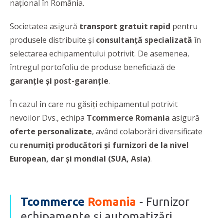
național în România.
Societatea asigură
transport gratuit rapid
pentru
produsele distribuite și
consultanță specializată
în
selectarea echipamentului potrivit. De asemenea,
întregul portofoliu de produse beneficiază de
garanție și post-garanție
.
În cazul în care nu găsiți echipamentul potrivit
nevoilor Dvs., echipa
Tcommerce Romania
asigură
oferte personalizate
, având colaborări diversificate
cu
renumiți producători și furnizori de la nivel
European, dar și mondial (SUA, Asia)
.
Tcommerce
Romania
- Furnizor
echipamente și automatizări