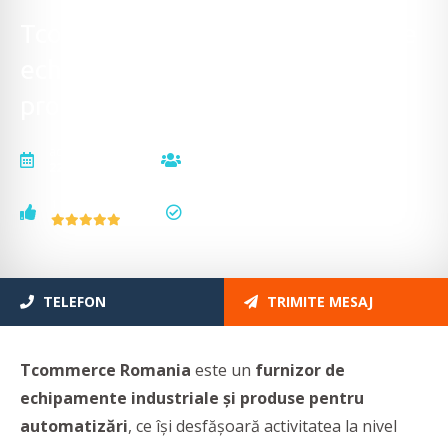
Tcommerce Romania - Furnizor de
echipamente industriale și
produse pentru automatizări
actualizat la
vizualizări
22.06.2026
611
voturi
status
1
actualizat
TELEFON
TRIMITE MESAJ
Tcommerce Romania
este un
furnizor de
echipamente industriale și produse pentru
automatizări
, ce își desfășoară activitatea la nivel