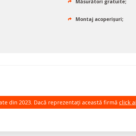
Măsurători gratuite;
Montaj acoperișuri;
zate din 2023. Dacă reprezentaţi această firmă
click ai