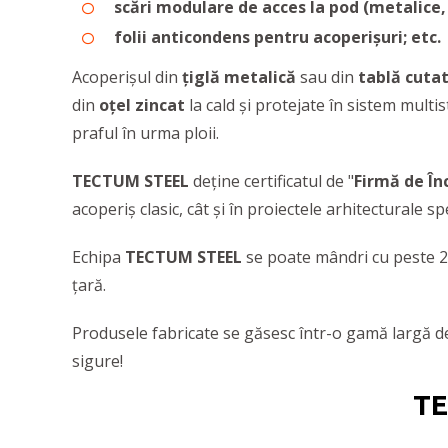
scări modulare de acces la pod (metalice, 
folii anticondens pentru acoperișuri; etc.
Acoperișul din
țiglă metalică
sau din
tablă cuta
din
oțel zincat
la cald și protejate în sistem multi
praful în urma ploii.
TECTUM STEEL
deține certificatul de "
Firmă de Înc
acoperiș clasic, cât și în proiectele arhitecturale s
Echipa
TECTUM STEEL
se poate mândri cu peste 200
țară.
Produsele fabricate se găsesc într-o gamă largă de m
sigure!
TE