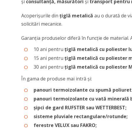
și
consultanță
,
măsurători
și
transport
pentru 
Acoperișurile din
țiglă metalică
au o durată de via
solicitări mecanice.
Garanția produselor diferă în funcție de material. 
10 ani pentru
țiglă metalică cu poliester lu
15 ani pentru
țiglă metalică cu poliester 
30 ani pentru
țiglă metalică cu poliester 
În gama de produse mai intră și:
panouri termoizolante cu spumă poliuret
panouri termoizolante cu vată minerală ba
șipci de gard RUFSTER sau WETTERBEST;
sisteme pluviale rectangulare/rotunde;
ferestre VELUX sau FAKRO;