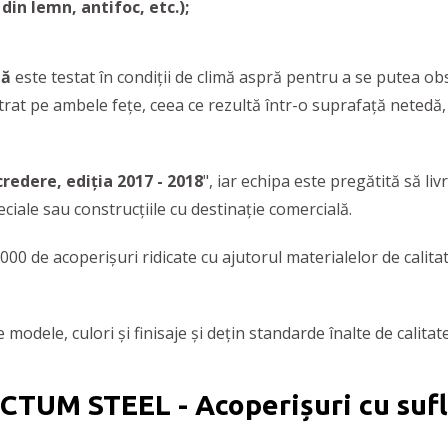
din lemn, antifoc, etc.);
tă
este testat în condiții de climă aspră pentru a se putea ob
strat pe ambele fețe, ceea ce rezultă într-o suprafață netedă
redere, ediția 2017 - 2018
", iar echipa este pregătită să li
peciale sau construcțiile cu destinație comercială.
0 de acoperișuri ridicate cu ajutorul materialelor de calitat
odele, culori și finisaje și dețin standarde înalte de calitate,
CTUM STEEL - Acoperișuri cu sufl