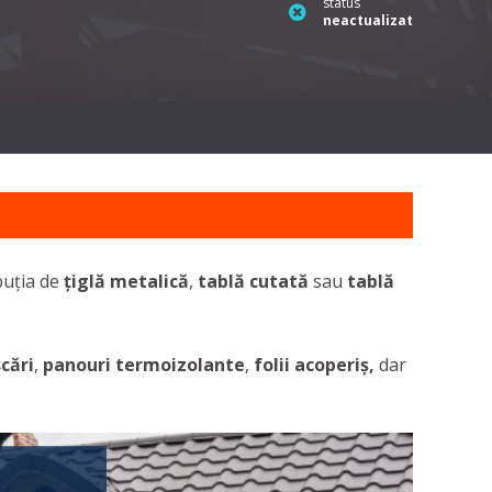
status
neactualizat
buția de
țiglă metalică
,
tablă cutată
sau
tablă
scări
,
panouri termoizolante
,
folii acoperiș,
dar