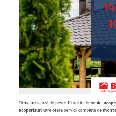
Firma activează de peste 10 ani în domeniul
acoper
acoperișuri
care oferă servicii complete de
mont