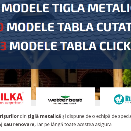
ișurilor
din
țiglă metalică
și dispune de o echipă de special
aj
sau
renovare,
iar pe lângă toate acestea asigură