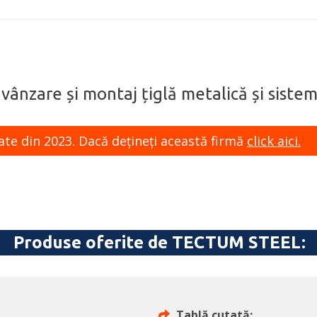
 vânzare și montaj țiglă metalică și siste
ate din 2023. Dacă dețineți această firmă
click aici.
Produse oferite de TECTUM STEEL:
Tablă cutată;