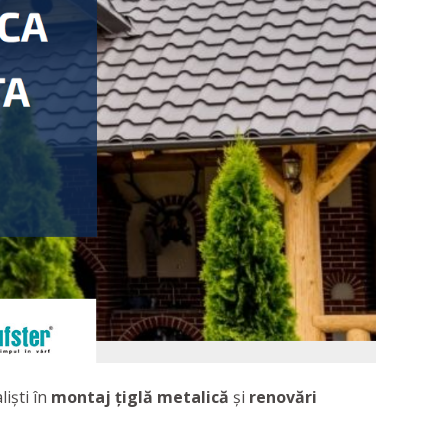
iști în
montaj țiglă metalică
și
renovări