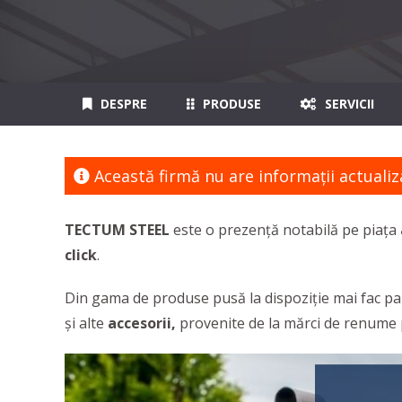
DESPRE
PRODUSE
SERVICII
Această firmă nu are informaţii actualiz
TECTUM STEEL
este o prezență notabilă pe piața
click
.
Din gama de produse pusă la dispoziție mai fac pa
și alte
accesorii,
provenite de la mărci de renum