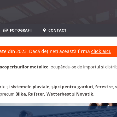
FOTOGRAFII
CONTACT
ate din 2023. Dacă dețineți această firmă
click aici.
acoperișurilor metalice
, ocupându-se de importul și distri
rte și
sistemele pluviale
,
șipci pentru garduri
,
ferestre, 
e precum
Bilka, Rufster, Wetterbest
și
Novatik
.