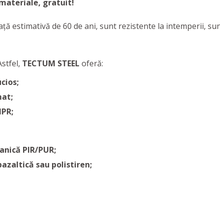
materiale,
gratuit
!
ță estimativă de 60 de ani, sunt rezistente la intemperii, su
Astfel,
TECTUM STEEL
oferă:
cios;
mat;
MPR;
anică PIR/PUR;
zaltică sau polistiren;