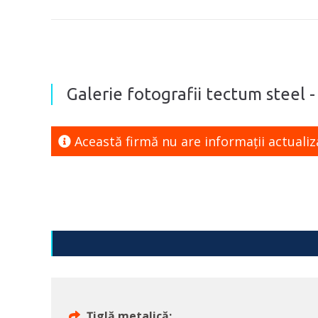
Galerie fotografii tectum steel -
Această firmă nu are informaţii actualiz
Țiglă metalică;