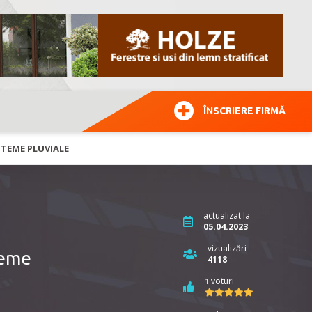
ÎNSCRIERE FIRMĂ
STEME PLUVIALE
actualizat la
05.04.2023
vizualizări
teme
4118
voturi
1