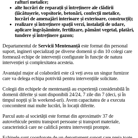
rafturi metalice;
alte lucrări de reparații și întreținere ale clădirii
(lăcătușerie, vopsitorie, betonări, confecții metalice,
lucrări de amenajări interioare și exterioare, construcții);
realizare și întreținere spații verzi, instalații de udare,
aplicare îngrășăminte, fertilizare, pământ vegetal, platări,
tundere și întreținere gazon;
Departamentul de
Servicii Mentenanță
este format din personal
suport, ingineri specializați pe diverse domenii și din 10 colegi care
formează echipe de intervenții configurate în funcție de natura
intervenției și complexitatea acesteia.
Avantajul major al colaborării este că veți avea un singur furnizor
care va delega echipa potrivită pentru intervențiile solicitate.
Colegii din echipele de mentenanță au experiență considerabilă în
domenii diferite și sunt disponibili 24/24, 7 zile din 7 (deci, și în
timpul nopții și în weekend-uri). Avem capacitatea de a executa
concomitent mai multe lucrări, în locații diferite.
Parcul auto al societății este format din aproximativ 37 de
autovehicule pentru transport persoane și transport materiale,
caracteristică care ne califică pentru intervenții prompte.
Echipele sunt coordonate de un departament suport care preia toate