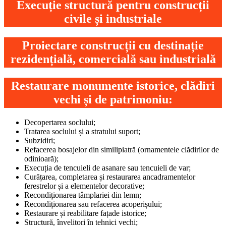
Execuție structură pentru construcții
civile și industriale
Proiectare construcții cu destinație
rezidențială, comercială sau industrială
Restaurare monumente istorice, clădiri
vechi și de patrimoniu:
Decopertarea soclului;
Tratarea soclului și a stratului suport;
Subzidiri;
Refacerea bosajelor din similipiatră (ornamentele clădirilor de
odinioară);
Execuția de tencuieli de asanare sau tencuieli de var;
Curățarea, completarea și restaurarea ancadramentelor
ferestrelor și a elementelor decorative;
Recondiționarea tâmplariei din lemn;
Recondiționarea sau refacerea acoperișului;
Restaurare și reabilitare fațade istorice;
Structură, învelitori în tehnici vechi;