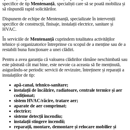
specifice de tip
Mentenanță
, specialiști care să se poată mobiliza și
să răspundă rapid solicitărilor.
Dispunem de echipe de Mentenanță, specializate în intervenții
specifice de construcții, finisaje, instalații electrice, sanitare și
HVAC.
În serviciile de
Mentenanță
cuprindem totalitatea activităților
tehnice și organizatorice întreprinse cu scopul de a menține sau de a
restabili buna funcționare a unei clădiri.
Pentru a avea garanția că valoarea clădirilor rămâne neschimbată sau
este păstrată cât mai bine, este nevoie ca aceasta să fie menținută,
asigurându-se periodic servicii de revizuire, întreținere și reparații a
instalațiilor de tip:
apă-canal, tehnico-sanitare;
instalații de încălzire, radiatoare, centrale termice și aer
codiționat;
sistem HVAC/răcire, tratare aer;
aparate de aer comprimat;
electrice;
sisteme detecții incendiu;
instalații stingere incendii;
reparații, montare, demontare și relocare mobilier și