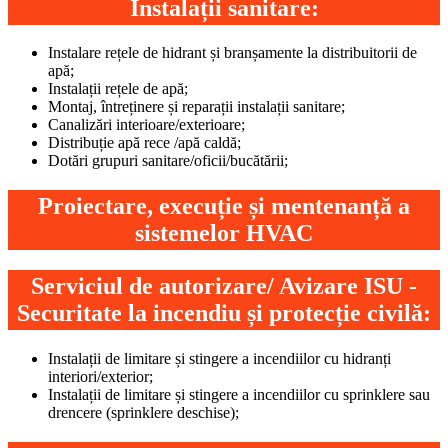
Instalații sanitare:
Instalare rețele de hidrant și branșamente la distribuitorii de
apă;
Instalații rețele de apă;
Montaj, întreținere și reparații instalații sanitare;
Canalizări interioare/exterioare;
Distribuție apă rece /apă caldă;
Dotări grupuri sanitare/oficii/bucătării;
Proiectare, execuție și mentenanță a
sistemelor HVAC
Serviciul de autorizare/ Avizare ISU -
Securitate la incendiu și protecție civilă:
Instalații de limitare și stingere a incendiilor cu hidranți
interiori/exterior;
Instalații de limitare și stingere a incendiilor cu sprinklere sau
drencere (sprinklere deschise);