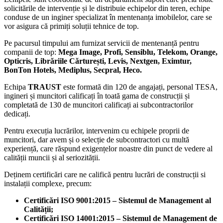
solicitările de intervenție și le distribuie echipelor din teren, echipe
conduse de un inginer specializat în mentenanța imobilelor, care se
vor asigura că primiți soluții tehnice de top.
Pe pacursul timpului am furnizat servicii de mentenanță pentru
companii de top:
Mega Image, Profi, Sensiblu, Telekom, Orange,
Opticris, Librăriile Cărturești, Levis, Nextgen, Eximtur,
BonTon Hotels, Mediplus, Secpral, Heco.
Echipa
TRAUST
este formată din 120 de angajați, personal TESA,
ingineri și muncitori calificați în toată gama de construcții și
completată de 130 de muncitori calificați ai subcontractorilor
dedicați.
Pentru execuția lucrărilor, intervenim cu echipele proprii de
muncitori, dar avem și o selecție de subcontractori cu multă
experiență, care răspund exigențelor noastre din punct de vedere al
calității muncii și al seriozității.
Deținem certificări care ne califică pentru lucrări de construcții si
instalații complexe, precum:
Certificări ISO 9001:2015 – Sistemul de Management al
Calității;
Certificări ISO 14001:2015 – Sistemul de Management de