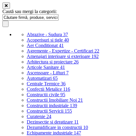
Caută sau mergi la categorii:
Abrazive - Sudura
37
Acoperisuri si tigle
40
Aer Conditionat
41
Agremente - Expertize - Certificari
22
Amenajari interioare si exterioare
192
Arhitectura si proiectare
26
Articole Sanitare
41
Ascensoare - Lifturi
7
Automatizari
65
Centrale Termice
36
Confectii Metalice
116
Constructii civile
95
Constructii Imobiliare Noi
21
Constructii industriale
139
Constructii Servicii
155
Curatenie
24
Dezinsectie si deratizare
11
Dezumidificare in constructii
10
Echipamente industriale
147