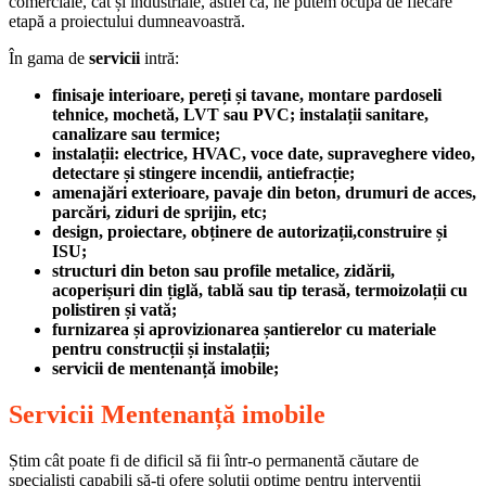
comerciale, cât și industriale, astfel că, ne putem ocupa de fiecare
etapă a proiectului dumneavoastră.
În gama de
servicii
intră:
finisaje interioare, pereți și tavane, montare pardoseli
tehnice, mochetă, LVT sau PVC; instalații sanitare,
canalizare sau termice;
instalații: electrice, HVAC, voce date, supraveghere video,
detectare și stingere incendii, antiefracție;
amenajări exterioare, pavaje din beton, drumuri de acces,
parcări, ziduri de sprijin, etc;
design, proiectare, obținere de autorizații,construire și
ISU;
structuri din beton sau profile metalice, zidării,
acoperișuri din țiglă, tablă sau tip terasă, termoizolații cu
polistiren și vată;
furnizarea și aprovizionarea șantierelor cu materiale
pentru construcții și instalații;
servicii de mentenanță imobile;
Servicii Mentenanță imobile
Știm cât poate fi de dificil să fii într-o permanentă căutare de
specialiști capabili să-ți ofere soluții optime pentru intervenții