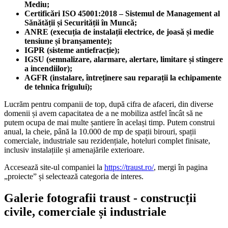
Mediu;
Certificări ISO 45001:2018 – Sistemul de Management al
Sănătății și Securității în Muncă;
ANRE (execuția de instalații electrice, de joasă și medie
tensiune și branșamente);
IGPR (sisteme antiefracție);
IGSU (semnalizare, alarmare, alertare, limitare și stingere
a incendiilor);
AGFR (instalare, întreținere sau reparații la echipamente
de tehnica frigului);
Lucrăm pentru companii de top, după cifra de afaceri, din diverse
domenii și avem capacitatea de a ne mobiliza astfel încât să ne
putem ocupa de mai multe șantiere în același timp. Putem construi
anual, la cheie, până la 10.000 de mp de spații birouri, spații
comerciale, industriale sau rezidențiale, hoteluri complet finisate,
inclusiv instalațiile și amenajările exterioare.
Accesează site-ul companiei la
https://traust.ro/
, mergi în pagina
„proiecte” și selectează categoria de interes.
Galerie fotografii traust - construcții
civile, comerciale și industriale