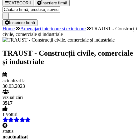
CATEGORII
Înscriere firmă
Înscriere firmă
Home
Amenajari interioare si exterioare
TRAUST - Construcții
civile, comerciale și industriale
TRAUST - Construcții civile, comerciale
și industriale
actualizat la
30.03.2023
vizualizări
3517
voturi
1
status
neactualizat