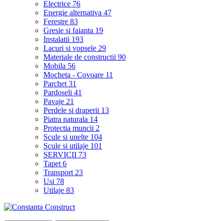
Electrice
76
Energie alternativa
47
Ferestre
83
Gresie si faianta
19
Instalatii
193
Lacuri si vopsele
29
Materiale de constructii
90
Mobila
56
Mocheta - Covoare
11
Parchet
31
Pardoseli
41
Pavaje
21
Perdele si draperii
13
Piatra naturala
14
Protectia muncii
2
Scule si unelte
104
Scule si utilaje
101
SERVICII
73
Tapet
6
Transport
23
Usi
78
Utilaje
83