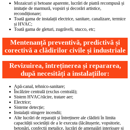
Mozaicuri și betoane aparente, lucrări de piatră recompusă și
imitație de marmură, vopsiri și decorări artistice,
recondiționare;
Toată gama de instalații electrice, sanitare, canalizare, termice
și HVAC;
Toată gama de gleturi, zugrăveli, stucco, etc;
Mentenanță preventivă, predictivă și
corectivă a clădirilor civile și industriale
Revizuirea, întreținerea și repararea,
după necesități a instalațiilor:
Apă-canal, tehnico-sanitare;
Încălzire centrală (exclus centrală);
Sistem HVAC/răcire, tratare aer;
Electrice;
Sisteme detecție;
Instalații stingere incendii;
Alte lucrări de reparații și întreținere ale clădirii în limita
capacității societății de a le executa (lăcătușerie, vopsitorie,
betonări, confecții metalice, lucrări de amenajări interioare și