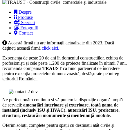
Despre
Produse
Servicii
Fotografii
Contact
Această firmă nu are informaţii actualizate din 2023. Dacă
dețineți această firmă
click aici.
Experiența de peste 20 de ani în domeniul construcțiilor, echipa de
profesioniști și cele peste 1.200 de proiecte finalizate în ultimii 7 ani,
recomandă compania
TRAUST
ca fiind partenerul de încredere
pentru execuția proiectelor dumneavoastră, desfășurate pe întreg
teritoriul României.
Ne perfecționăm continuu și vă punem la dispoziție o gamă amplă
de servicii:
amenajări interioare și exterioare, toată gama de
instalații (inclusiv ISU și HVAC), autorizări ISU, proiectare,
structuri, restaurări monumente și mentenanță imobile
.
Oferim soluții complete pentru spații cu destinații atât civile și