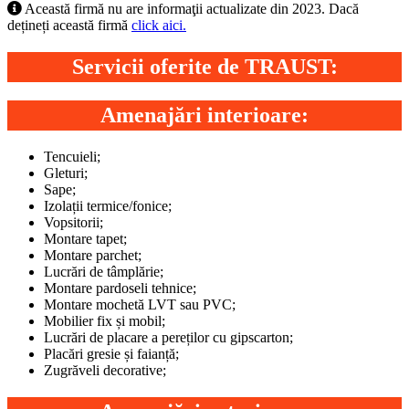
Această firmă nu are informaţii actualizate din 2023. Dacă
dețineți această firmă
click aici.
Servicii oferite de TRAUST:
Amenajări interioare:
Tencuieli;
Gleturi;
Sape;
Izolații termice/fonice;
Vopsitorii;
Montare tapet;
Montare parchet;
Lucrări de tâmplărie;
Montare pardoseli tehnice;
Montare mochetă LVT sau PVC;
Mobilier fix și mobil;
Lucrări de placare a pereților cu gipscarton;
Placări gresie și faianță;
Zugrăveli decorative;