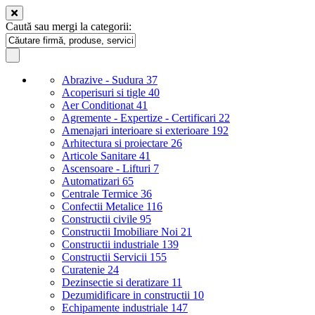
Caută sau mergi la categorii:
Abrazive - Sudura
37
Acoperisuri si tigle
40
Aer Conditionat
41
Agremente - Expertize - Certificari
22
Amenajari interioare si exterioare
192
Arhitectura si proiectare
26
Articole Sanitare
41
Ascensoare - Lifturi
7
Automatizari
65
Centrale Termice
36
Confectii Metalice
116
Constructii civile
95
Constructii Imobiliare Noi
21
Constructii industriale
139
Constructii Servicii
155
Curatenie
24
Dezinsectie si deratizare
11
Dezumidificare in constructii
10
Echipamente industriale
147