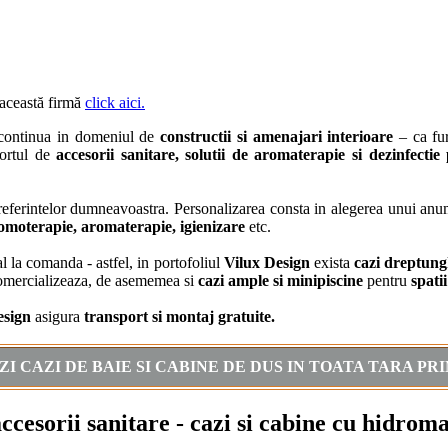
 această firmă
click aici.
a continua in domeniul de
constructii si amenajari interioare
– ca fur
ortul de
accesorii sanitare, solutii de aromaterapie si dezinfectie
eferintelor dumneavoastra. Personalizarea consta in alegerea unui an
omoterapie, aromaterapie, igienizare
etc.
l la comanda - astfel, in portofoliul
Vilux Design
exista
cazi dreptungh
omercializeaza, de asememea si
cazi ample si minipiscine
pentru
spati
esign
asigura
transport si montaj gratuite.
I CAZI DE BAIE SI CABINE DE DUS IN TOATA TARA PRI
accesorii sanitare - cazi si cabine cu hidrom