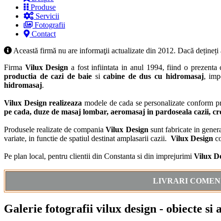
Produse
Servicii
Fotografii
Contact
Această firmă nu are informaţii actualizate din 2012. Dacă dețineți
Firma
Vilux Design
a fost infiintata in anul 1994, fiind o prezent
productia de cazi de baie
si
cabine de dus cu hidromasaj
, imp
hidromasaj
.
Vilux Design realizeaza
modele de cada se personalizate conform pr
pe cada, duze de masaj lombar, aeromasaj in pardoseala cazii, cr
Produsele realizate de compania
Vilux
Design
sunt fabricate in genera
variate, in functie de spatiul destinat amplasarii cazii.
Vilux Design
c
Pe plan local, pentru clientii din Constanta si din imprejurimi
Vilux D
LIVRARI COMENZ
Galerie fotografii vilux design - obiecte si 