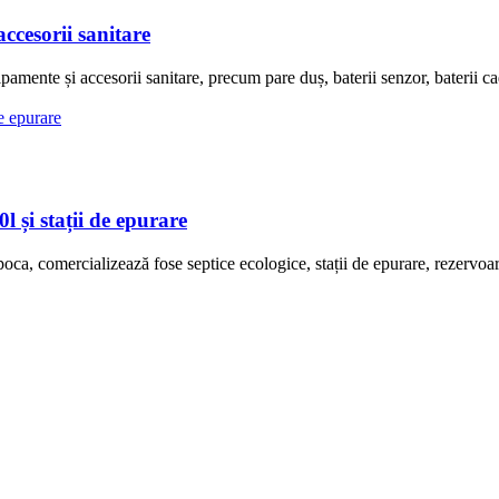
cesorii sanitare
te și accesorii sanitare, precum pare duș, baterii senzor, baterii cadă 
și stații de epurare
ercializează fose septice ecologice, stații de epurare, rezervoare de