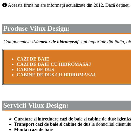
Această firmă nu are informaţii actualizate din 2012. Dacă dețineți
Produse
Vilux Design:
Componentele
sistemelor de hidromasaj
sunt importate din Italia, of
CAZI DE BAIE
CAZI DE BAIE CU HIDROMASAJ
CABINE DE DUS
CABINE DE DUS CU HIDROMASAJ
Servicii
Vilux Design:
Curatare si intretinere cazi de baie si cabine de dus: igieniz
Transport cazi de baie si cabine de dus
la domiciliul clientulu
Montaj cazi de baie