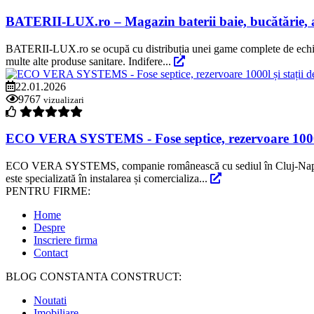
BATERII-LUX.ro – Magazin baterii baie, bucătărie, ac
BATERII-LUX.ro se ocupă cu distribuția unei game complete de echipamen
multe alte produse sanitare. Indifere...
22.01.2026
9767
vizualizari
ECO VERA SYSTEMS - Fose septice, rezervoare 1000l 
ECO VERA SYSTEMS, companie românească cu sediul în Cluj-Napoca, com
este specializată în instalarea și comercializa...
PENTRU FIRME:
Home
Despre
Inscriere firma
Contact
BLOG CONSTANTA CONSTRUCT:
Noutati
Imobiliare