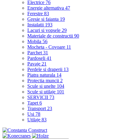
Electrice
76
Energie alternativa
47
Ferestre
83
Gresie si faianta
19
Instalatii
193
Lacuri si vopsele
29
Materiale de constructii
90
Mobila
56
Mocheta - Covoare
11
Parchet
31
Pardoseli
41
Pavaje
21
Perdele si draperii
13
Piatra naturala
14
Protectia muncii
2
Scule si unelte
104
Scule si utilaje
101
SERVICII
73
Tapet
6
Transport
23
Usi
78
Utilaje
83