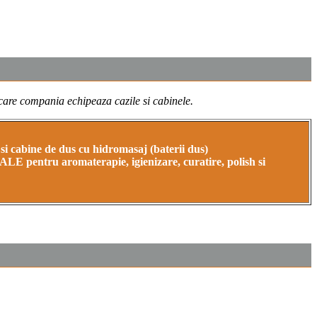
u care compania echipeaza cazile si cabinele.
 cabine de dus cu hidromasaj (baterii dus)
ntru aromaterapie, igienizare, curatire, polish si