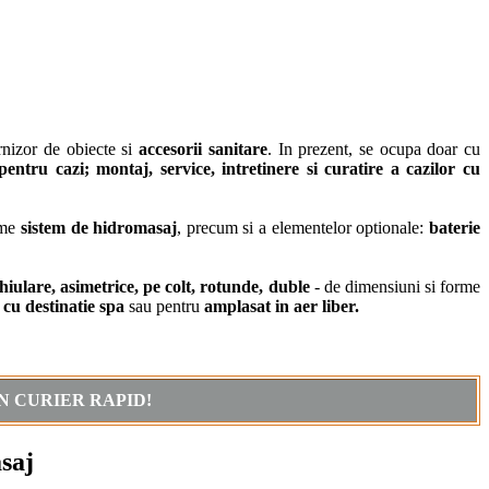
nizor de obiecte si
accesorii sanitare
. In prezent, se ocupa doar cu
 pentru cazi;
montaj, service, intretinere si curatire a cazilor cu
ume
sistem de hidromasaj
, precum si a elementelor optionale:
baterie
iulare, asimetrice, pe colt, rotunde, duble
- de dimensiuni si forme
i cu destinatie spa
sau pentru
amplasat in aer liber.
N CURIER RAPID!
asaj