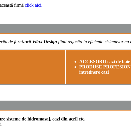
 această firmă
click aici.
erita de furnizorii
Vilux Design
fiind regasita in eficienta sistemelor c
ACCESORII cazi de baie si
PRODUSE PROFESIONALE pe
intretinere cazi
are sisteme de hidromasaj, cazi din acril etc.
i