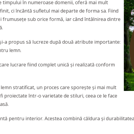
ile timpului în numeroase domenii, oferă mai mult
init, ci încântă sufletul mai departe de forma sa. Fiind
 frumusețe sub orice formă, iar când întâlnirea dintre
ă.
e și-a propus să lucreze după două atribute importante:
ntru lemn.
are lucrare fiind complet unică și realizată conform
 lemn stratificat, un proces care sporește și mai mult
i proiectate într-o varietate de stiluri, ceea ce le face
casă.
ntă pentru interior. Acestea combină căldura și durabilitatea