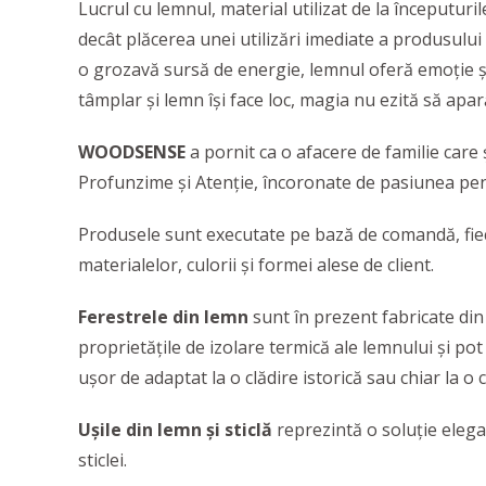
Lucrul cu lemnul, material utilizat de la începutur
decât plăcerea unei utilizări imediate a produsului f
o grozavă sursă de energie, lemnul oferă emoție și
tâmplar și lemn își face loc, magia nu ezită să apar
WOODSENSE
a pornit ca o afacere de familie car
Profunzime și Atenție, încoronate de pasiunea pe
Produsele sunt executate pe bază de comandă, fiec
materialelor, culorii și formei alese de client.
Ferestrele din lemn
sunt în prezent fabricate din
proprietățile de izolare termică ale lemnului și pot f
ușor de adaptat la o clădire istorică sau chiar la o 
Ușile din lemn și sticlă
reprezintă o soluție elega
sticlei.