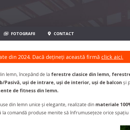
FOTOGRAFII
CONTACT
ate din 2024. Dacă dețineți această firmă
click aici.
din lemn, începând de la
ferestre clasice din lemn, feres
/Pasivă, uși de intrare, uși de interior, uși de balcon
și 
nte de fitness din lemn.
se din lemn unice și elegante, realizate din
materiale 100%
 la comandă produse menite să înfrumusețeze orice spațiu civ