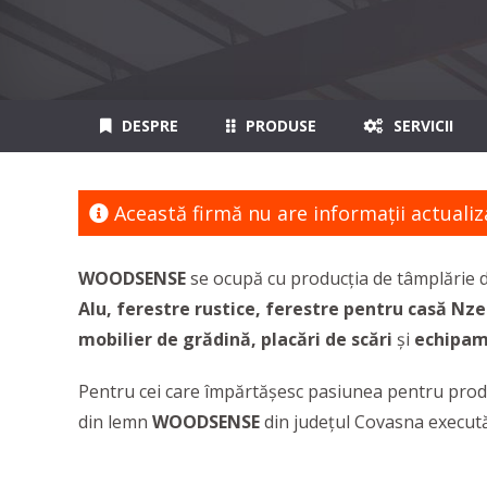
DESPRE
PRODUSE
SERVICII
Această firmă nu are informaţii actualiz
WOODSENSE
se ocupă cu producția de tâmplărie 
Alu, ferestre rustice, ferestre pentru casă Nzeb
mobilier de grădină, placări de scări
și
echipame
Pentru cei care împărtășesc pasiunea pentru produ
din lemn
WOODSENSE
din județul Covasna execută