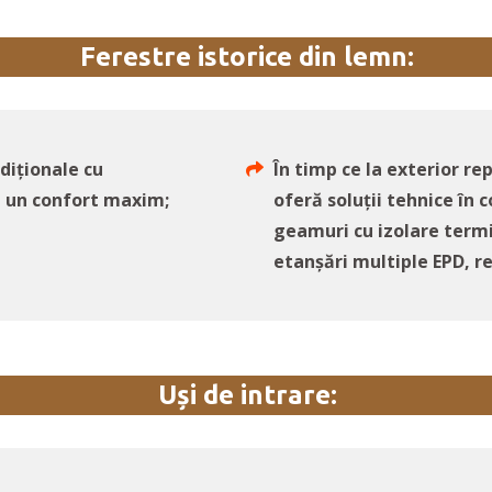
Ferestre istorice din lemn:
diționale cu
În timp ce la exterior rep
 un confort maxim;
oferă soluții tehnice în 
geamuri cu izolare termi
etanșări multiple EPD, r
Uși de intrare: