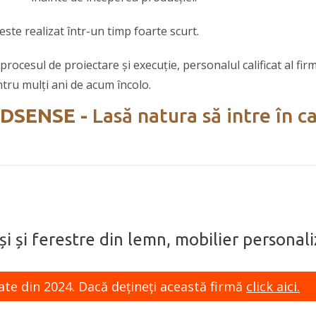
te realizat într-un timp foarte scurt.
 procesul de proiectare și execuție, personalul calificat al f
ntru mulți ani de acum încolo.
DSENSE -
Lasă natura să intre în ca
i și ferestre din lemn, mobilier personali
ate din 2024. Dacă dețineți această firmă
click aici.