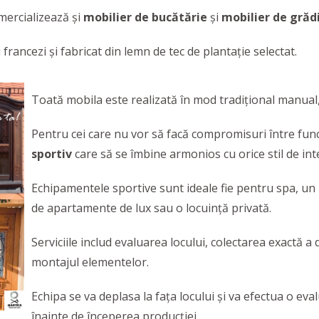
mercializează și
mobilier de bucătărie
și
mobilier de grăd
francezi și fabricat din lemn de tec de plantație selectat.
Toată mobila este realizată în mod tradițional manual, c
Pentru cei care nu vor să facă compromisuri între func
sportiv
care să se îmbine armonios cu orice stil de int
Echipamentele sportive sunt ideale fie pentru spa, un
de apartamente de lux sau o locuință privată.
Serviciile includ evaluarea locului, colectarea exactă a 
montajul elementelor.
Echipa se va deplasa la fața locului și va efectua o ev
înainte de începerea producției.