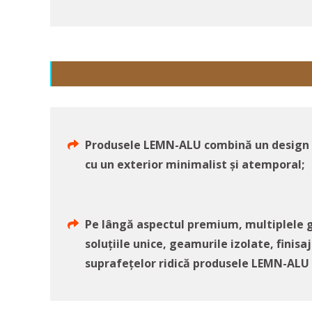
Produsele LEMN-ALU combină un design i
cu un exterior minimalist și atemporal;
Pe lângă aspectul premium, multiplele g
soluțiile unice, geamurile izolate, finisaj
suprafețelor ridică produsele LEMN-ALU l