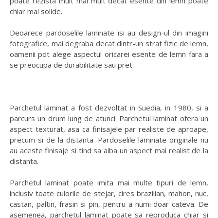
poate rezista mult mai mult decat esente din lemn poate
chiar mai solide.
Deoarece pardoselile laminate isi au design-ul din imagini
fotografice, mai degraba decat dintr-un strat fizic de lemn,
oamenii pot alege aspectul oricarei esente de lemn fara a
se preocupa de durabilitate sau pret.
Parchetul laminat a fost dezvoltat in Suedia, in 1980, si a
parcurs un drum lung de atunci. Parchetul laminat ofera un
aspect texturat, asa ca finisajele par realiste de aproape,
precum si de la distanta. Pardoselile laminate originale nu
au aceste finisaje si tind sa aiba un aspect mai realist de la
distanta.
Parchetul laminat poate imita mai multe tipuri de lemn,
inclusiv toate culorile de stejar, cires brazilian, mahon, nuc,
castan, paltin, frasin si pin, pentru a numi doar cateva. De
asemenea, parchetul laminat poate sa reproduca chiar si