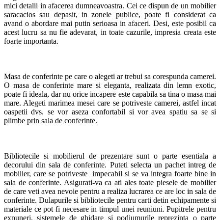
mici detalii in afacerea dumneavoastra. Cei ce dispun de un mobilier
saracacios sau depasit, in zonele publice, poate fi considerat ca
avand o abordare mai putin serioasa in afaceri. Desi, este posibil ca
acest lucru sa nu fie adevarat, in toate cazurile, impresia creata este
foarte importanta.
Masa de conferinte pe care o alegeti ar trebui sa corespunda camerei.
O masa de conferinte mare si eleganta, realizata din lemn exotic,
poate fi ideala, dar nu orice incapere este capabila sa tina o masa mai
mare. Alegeti marimea mesei care se potriveste camerei, astfel incat
oaspetii dvs. se vor aseza confortabil si vor avea spatiu sa se si
plimbe prin sala de conferinte.
Bibliotecile si mobilierul de prezentare sunt o parte esentiala a
decorului din sala de conferinte. Puteti selecta un pachet intreg de
mobilier, care se potriveste impecabil si se va integra foarte bine in
sala de conferinte. Asigurati-va ca ati ales toate piesele de mobilier
de care veti avea nevoie pentru a realiza lucrarea ce are loc in sala de
conferinte. Dulapurile si bibliotecile pentru carti detin echipamente si
materiale ce pot fi necesare in timpul unei reuniuni. Pupitrele pentru
expuneri, sistemele de ghidare si podiumurile reprezinta o parte