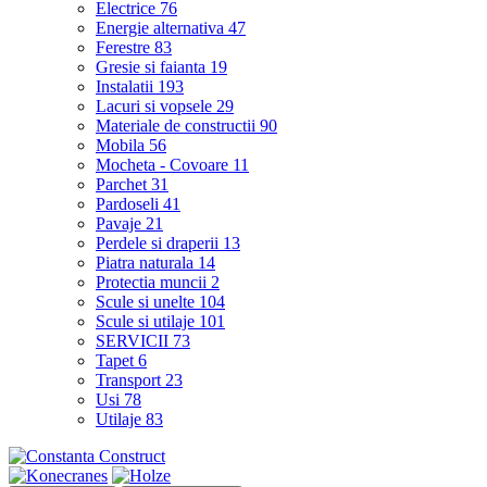
Electrice
76
Energie alternativa
47
Ferestre
83
Gresie si faianta
19
Instalatii
193
Lacuri si vopsele
29
Materiale de constructii
90
Mobila
56
Mocheta - Covoare
11
Parchet
31
Pardoseli
41
Pavaje
21
Perdele si draperii
13
Piatra naturala
14
Protectia muncii
2
Scule si unelte
104
Scule si utilaje
101
SERVICII
73
Tapet
6
Transport
23
Usi
78
Utilaje
83