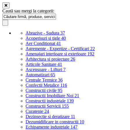
Caută sau mergi la categorii:
Abrazive - Sudura
37
Acoperisuri si tigle
40
Aer Conditionat
41
Agremente - Expertize - Certificari
22
Amenajari interioare si exterioare
192
Arhitectura si proiectare
26
Articole Sanitare
41
Ascensoare - Lifturi
7
Automatizari
65
Centrale Termice
36
Confectii Metalice
116
Constructii civile
95
Constructii Imobiliare Noi
21
Constructii industriale
139
Constructii Servicii
155
Curatenie
24
Dezinsectie si deratizare
11
Dezumidificare in constructii
10
Echipamente industriale
147