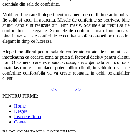
esentiala din sala de conferinte.
Mobilierul pe care il alegeti pentru camera de conferinte ar trebui sa
fie solid si greu, in aparenta. Mesele de conferinte se potrivesc bine
atunci cand sunt realizate din lemn masiv. Scaunele ar trebui sa fie
confortabile si elegante. Scaunele de conferinta mari functioneaza
bine intr-o sala de conferinte executiva si ofera oaspetilor un cadru
elegant in timp ce lucreaza.
Alegeti mobilierul pentru sala de conferinte cu atentie si amintiti-va
intotdeauna ca aceasta zona ar putea fi factorul decisiv pentru clientii
noi. O camera care este saracacioasa, dezorganizata si incomoda
poate lasa un gust neplacut potentialilor clienti, in schimb o sala de
conferinte confortabila va va creste reputatia in ochii potentialilor
clienti.
< <
> >
PENTRU FIRME:
Home
Despre
Inscriere firma
Contact
BLOG CONSTANTA CONSTRUCT: