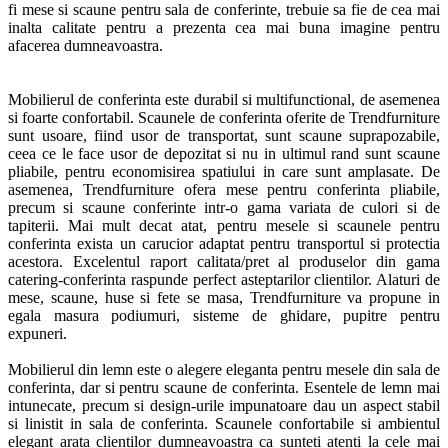
fi mese si scaune pentru sala de conferinte, trebuie sa fie de cea mai
inalta calitate pentru a prezenta cea mai buna imagine pentru
afacerea dumneavoastra.
Mobilierul de conferinta este durabil si multifunctional, de asemenea
si foarte confortabil. Scaunele de conferinta oferite de Trendfurniture
sunt usoare, fiind usor de transportat, sunt scaune suprapozabile,
ceea ce le face usor de depozitat si nu in ultimul rand sunt scaune
pliabile, pentru economisirea spatiului in care sunt amplasate. De
asemenea, Trendfurniture ofera mese pentru conferinta pliabile,
precum si scaune conferinte intr-o gama variata de culori si de
tapiterii. Mai mult decat atat, pentru mesele si scaunele pentru
conferinta exista un carucior adaptat pentru transportul si protectia
acestora. Excelentul raport calitata/pret al produselor din gama
catering-conferinta raspunde perfect asteptarilor clientilor. Alaturi de
mese, scaune, huse si fete se masa, Trendfurniture va propune in
egala masura podiumuri, sisteme de ghidare, pupitre pentru
expuneri.
Mobilierul din lemn este o alegere eleganta pentru mesele din sala de
conferinta, dar si pentru scaune de conferinta. Esentele de lemn mai
intunecate, precum si design-urile impunatoare dau un aspect stabil
si linistit in sala de conferinta. Scaunele confortabile si ambientul
elegant arata clientilor dumneavoastra ca sunteti atenti la cele mai