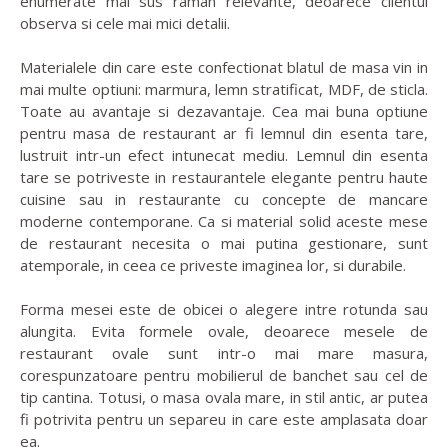
enumerate mai sus raman relevante, deoarece clientul
observa si cele mai mici detalii.
Materialele din care este confectionat blatul de masa vin in
mai multe optiuni: marmura, lemn stratificat, MDF, de sticla.
Toate au avantaje si dezavantaje. Cea mai buna optiune
pentru masa de restaurant ar fi lemnul din esenta tare,
lustruit intr-un efect intunecat mediu. Lemnul din esenta
tare se potriveste in restaurantele elegante pentru haute
cuisine sau in restaurante cu concepte de mancare
moderne contemporane. Ca si material solid aceste mese
de restaurant necesita o mai putina gestionare, sunt
atemporale, in ceea ce priveste imaginea lor, si durabile.
Forma mesei este de obicei o alegere intre rotunda sau
alungita. Evita formele ovale, deoarece mesele de
restaurant ovale sunt intr-o mai mare masura,
corespunzatoare pentru mobilierul de banchet sau cel de
tip cantina. Totusi, o masa ovala mare, in stil antic, ar putea
fi potrivita pentru un separeu in care este amplasata doar
ea.