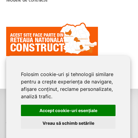
Folosim cookie-uri și tehnologii similare
pentru a crește experiența de navigare,
afișare conținut, reclame personalizate,
analiză trafic.
©2026
CONSTANTA CONSTRUCT
este un serviciu de promovare online
Accept cookie-uri esenţiale
pentru firme. Proiect digital dezvoltat de
LIVE COMMUNICATIONS SRL
,
J12/4191/2006, RO19492087
Vreau să schimb setările