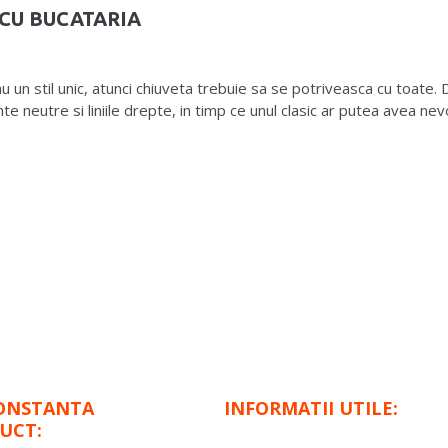
C CU BUCATARIA
n stil unic, atunci chiuveta trebuie sa se potriveasca cu toate. D
te neutre si liniile drepte, in timp ce unul clasic ar putea avea ne
ONSTANTA
INFORMATII UTILE:
UCT: