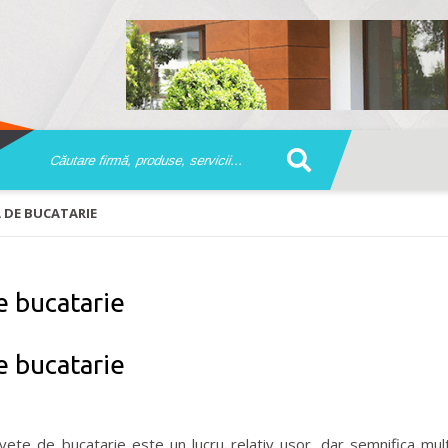
 DE BUCATARIE
e bucatarie
e bucatarie
ete de bucatarie este un lucru relativ usor, dar semnifica mu