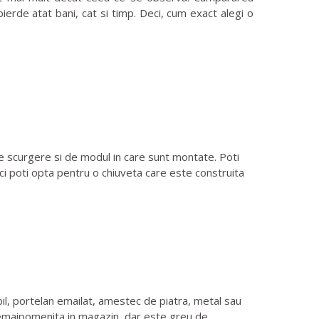
 pierde atat bani, cat si timp. Deci, cum exact alegi o
e scurgere si de modul in care sunt montate. Poti
nci poti opta pentru o chiuveta care este construita
bil, portelan emailat, amestec de piatra, metal sau
te nemaipomenita in magazin, dar este greu de