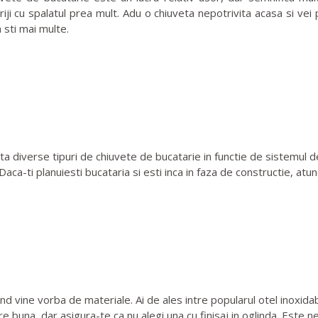
griji cu spalatul prea mult. Adu o chiuveta nepotrivita acasa si vei
 sti mai multe.
a diverse tipuri de chiuvete de bucatarie in functie de sistemul d
aca-ti planuiesti bucataria si esti inca in faza de constructie, atu
d vine vorba de materiale. Ai de ales intre popularul otel inoxida
egere buna, dar asigura-te ca nu alegi una cu finisaj in oglinda. Es