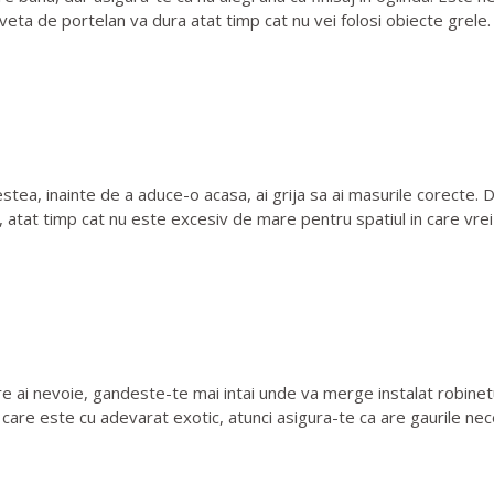
uveta de portelan va dura atat timp cat nu vei folosi obiecte grele.
tea, inainte de a aduce-o acasa, ai grija sa ai masurile corecte. D
ru, atat timp cat nu este excesiv de mare pentru spatiul in care vre
ai nevoie, gandeste-te mai intai unde va merge instalat robinetul
 care este cu adevarat exotic, atunci asigura-te ca are gaurile ne