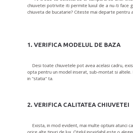
chiuvetei potrivite iti permite luxul de a nu-ti face 
chiuveta de bucatarie? Citeste mai departe pentru a
1. VERIFICA MODELUL DE BAZA
Desi toate chiuvetele pot avea acelasi cadru, exist
opta pentru un model inserat, sub-montat si altele. D
in "statia" ta.
2. VERIFICA CALITATEA CHIUVETEI
Exista, in mod evident, mai multe optiuni atunci can
orice alte tipuri de lux. Otelul inoxidabil este o al