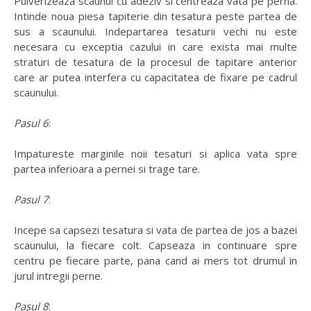
Pulverizeaza scaunul cu adeziv si centreaza vata pe perna.
Intinde noua piesa tapiterie din tesatura peste partea de
sus a scaunului. Indepartarea tesaturii vechi nu este
necesara cu exceptia cazului in care exista mai multe
straturi de tesatura de la procesul de tapitare anterior
care ar putea interfera cu capacitatea de fixare pe cadrul
scaunului.
Pasul 6
:
Impatureste marginile noii tesaturi si aplica vata spre
partea inferioara a pernei si trage tare.
Pasul 7
:
Incepe sa capsezi tesatura si vata de partea de jos a bazei
scaunului, la fiecare colt. Capseaza in continuare spre
centru pe fiecare parte, pana cand ai mers tot drumul in
jurul intregii perne.
Pasul 8
: