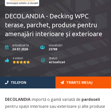
DECOLANDIA - Decking WPC
terase, parchet, produse pentru
amenajări interioare și exterioare
actualizat la
vizualizări
24.07.2026
23788
voturi
status
4
actualizat
TELEFON
TRIMITE MESAJ
DECOLANDIA
importă o gamă variată de
pardoseli
pentru spații interioare sau exterioare și alte produse