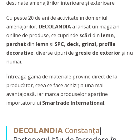
destinate amenajărilor interioare și exterioare.
Cu peste 20 de ani de activitate în domeniul
amenajărilor,
DECOLANDIA
a lansat un magazin
online de produse, ce cuprinde
scări
din
lemn,
parchet
din
lemn
și
SPC, deck, grinzi, profile
decorative
, diverse tipuri de
gresie de exterior
și nu
numai.
Întreaga gamă de materiale provine direct de la
producător, ceea ce face achiziția una mai
avantajoasă, iar marca produselor aparține
importatorului
Smartrade International
.
DECOLANDIA
Constanța
|
Partenerul tău de încredere în