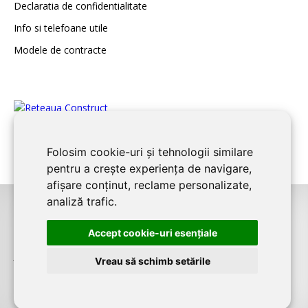
Declaratia de confidentialitate
Info si telefoane utile
Modele de contracte
Folosim cookie-uri și tehnologii similare
pentru a crește experiența de navigare,
afișare conținut, reclame personalizate,
analiză trafic.
©2026
CONSTANTA CONSTRUCT
este un serviciu de promovare online
Accept cookie-uri esenţiale
pentru firme. Proiect digital dezvoltat de
LIVE COMMUNICATIONS SRL
,
J12/4191/2006, RO19492087
Vreau să schimb setările