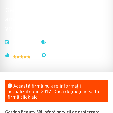
Garden Beauty - servicii de
amenajare și întreținere spații
verzi
actualizat la
vizualizări
20.06.2017
6368
voturi
status
1
neactualizat
Această firmă nu are informaţii
actualizate din 2017. Dacă dețineți această
firmă
click aici.
Garden Beauty SRL oferă servicii de proiectare,