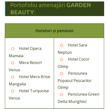
Portofoliu amenajări
GARDEN
BEAUTY
:
Hoteluri și pensiuni
Hotel Sara
Hotel Opera
Neptun
Mamaia
Hotel Cocor
Mera Resort
Olimp
Venus
Pensiunea
Hotel Mera Brise
Popasul Pescarilor
Mangalia
Olimp
Hotel Turquoise
Pensiunea Green
Venus
Delta Murighiol