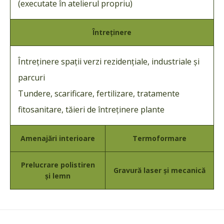
(executate în atelierul propriu)
Întreținere
Întreținere spații verzi rezidențiale, industriale și
parcuri
Tundere, scarificare, fertilizare, tratamente
fitosanitare, tăieri de întreținere plante
Amenajări interioare
Termoformare
Prelucrare polistiren
Gravură laser și mecanică
și lemn