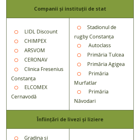
Companii și instituții de stat
Stadionul de
LIDL Discount
rugby Constanța
CHIMPEX
Autoclass
ARSVOM
Primăria Tulcea
CERONAV
Primăria Agigea
Clinica Fresenius
Primăria
Constanța
Murfatlar
ELCOMEX
Primăria
Cernavodă
Năvodari
Înființări de livezi și liziere
Gradina și