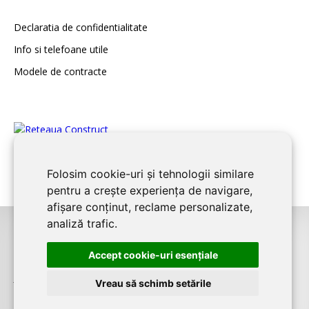
Declaratia de confidentialitate
Info si telefoane utile
Modele de contracte
Folosim cookie-uri și tehnologii similare
pentru a crește experiența de navigare,
afișare conținut, reclame personalizate,
analiză trafic.
©2026
CONSTANTA CONSTRUCT
este un serviciu de promovare online
Accept cookie-uri esenţiale
pentru firme. Proiect digital dezvoltat de
LIVE COMMUNICATIONS SRL
,
J12/4191/2006, RO19492087
Vreau să schimb setările