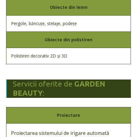
Obiecte din lemn
Pergole, băncuțe, stelaje, podețe
Obiecte din polistiren
Polistiren decorativ 2D și 3D
Servicii oferite de
GARDEN
BEAUTY
:
Proiectare
Proiectarea sistemului de irigare automată