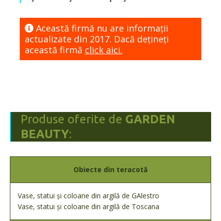
Această firmă nu are informaţii
actualizate din 2017. Dacă dețineți
această firmă
click aici.
Produse oferite de
GARDEN
BEAUTY
:
Obiecte din teracotă
Vase, statui și coloane din argilă de GAlestro
V
ase, statui și coloane din argilă de
Toscana