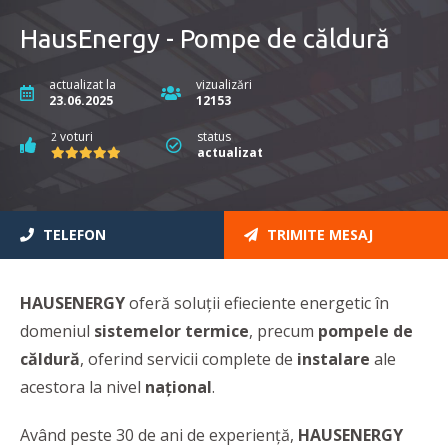
HausEnergy - Pompe de căldură
actualizat la
vizualizări
23.06.2025
12153
voturi
status
2
actualizat
TELEFON
TRIMITE MESAJ
HAUSENERGY
oferă soluții efieciente energetic în
domeniul
sistemelor termice
, precum
pompele de
căldură
, oferind servicii complete de
instalare
ale
acestora la nivel
național
.
Având peste 30 de ani de experiență,
HAUSENERGY