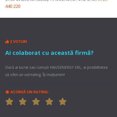
440 220
2 VOTURI
Ai colaborat cu această firmă?
Dacă ai lucrat sau cunoşti HAUSENERGY SRL, ai posibilitatea
să oferi un vot/rating. Îți mulțumim!
ACORDĂ UN RATING: