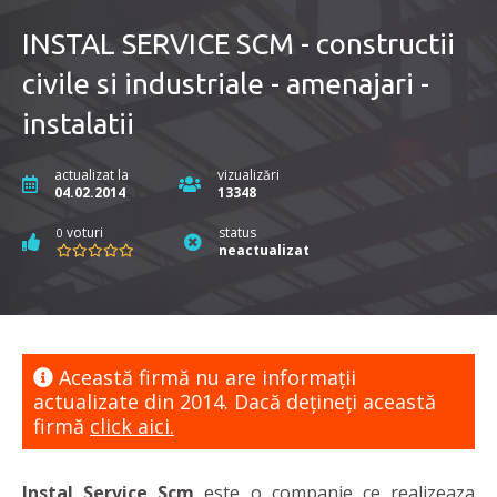
INSTAL SERVICE SCM - constructii
civile si industriale - amenajari -
instalatii
actualizat la
vizualizări
04.02.2014
13348
voturi
status
0
neactualizat
Această firmă nu are informaţii
actualizate din 2014. Dacă dețineți această
firmă
click aici.
Instal Service Scm
este o companie ce realizeaza