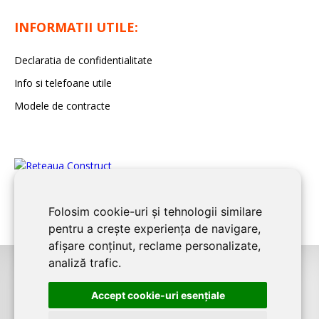
INFORMATII UTILE:
Declaratia de confidentialitate
Info si telefoane utile
Modele de contracte
Folosim cookie-uri și tehnologii similare
pentru a crește experiența de navigare,
afișare conținut, reclame personalizate,
analiză trafic.
©2026
CONSTANTA CONSTRUCT
este un serviciu de promovare online
Accept cookie-uri esenţiale
pentru firme. Proiect digital dezvoltat de
LIVE COMMUNICATIONS SRL
,