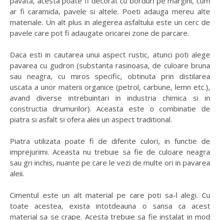
pavata, acesta poate fi decorat cu borduri pe margini, cum
ar fi caramida, pavele si altele. Poeti adauga mereu alte
materiale. Un alt plus in alegerea asfaltului este un cerc de
pavele care pot fi adaugate oricarei zone de parcare.
Daca esti in cautarea unui aspect rustic, atunci poti alege
pavarea cu gudron (substanta rasinoasa, de culoare bruna
sau neagra, cu miros specific, obtinuta prin distilarea
uscata a unor materii organice (petrol, carbune, lemn etc.),
avand diverse intrebuintari in industria chimica si in
constructia drumurilor). Aceasta este o combinatie de
piatra si asfalt si ofera aleii un aspect traditional.
Piatra utilizata poate fi de diferite culori, in functie de
imprejurimi. Aceasta nu trebuie sa fie de culoare neagra
sau gri inchis, nuante pe care le vezi de multe ori in pavarea
aleii.
Cimentul este un alt material pe care poti sa-l alegi. Cu
toate acestea, exista intotdeauna o sansa ca acest
material sa se crape. Acesta trebuie sa fie instalat in mod