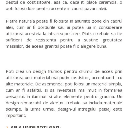
destul de costisitoare, asa ca, daca iti place caramida, o
poti folosi doar pentru accente in cadrul pavarii aleii.
Piatra naturala poate fi folosita in anumite zone din cadrul
aleii, cum ar fi bordurile sau ai putea lua in considerare
utilizarea acesteia la intrarea pe alee. Piatra trebuie sa fie
suficient de rezistenta pentru a sustine greutatea
masinilor, de aceea granitul poate fi o alegere buna.
Poti crea un design frumos pentru drumul de acces prin
utilizarea unui material mai putin costisitor, accentuand-l cu
alte materiale. De asemenea, poti folosi un material simplu,
cum ar fi asfaltul, si sa investesti mai mult in formarea
peisajului, in iluminat si alte elemente pentru gradina. Un
design remarcabil de alee nu trebuie sa includa materiale
scumpe, la urma urmei, design-ul intregului peisaj este
important.
AFLA UNDE POTI GASI: